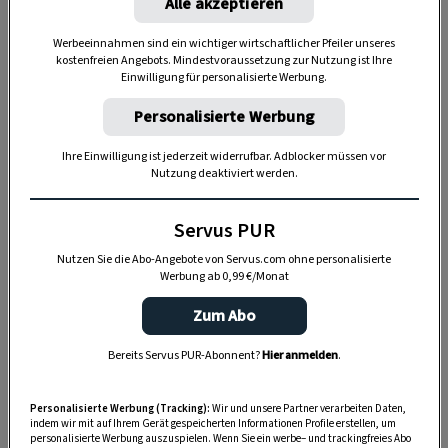
Alle akzeptieren
Werbeeinnahmen sind ein wichtiger wirtschaftlicher Pfeiler unseres
kostenfreien Angebots. Mindestvoraussetzung zur Nutzung ist Ihre
Einwilligung für personalisierte Werbung.
„Servus Garten“ auf WhatsApp
Personalisierte Werbung
Nutzen Sie WhatsApp auf Ihrem Handy und lieben es, auf
Ihre Einwilligung ist jederzeit widerrufbar. Adblocker müssen vor
dem Balkon, der Terrasse oder im Garten zu werkeln? In
Nutzung deaktiviert werden.
unserem kostenlosen WhatsApp-Kanal finden Sie täglich
Tipps und Tricks für Garten, Terrasse, Balkon- und
Servus PUR
Zimmerpflanzen.
Nutzen Sie die Abo-Angebote von Servus.com ohne personalisierte
Werbung ab 0,99 €/Monat
HIER MEHR ERFAHREN
Zum Abo
Bereits Servus PUR-Abonnent?
Hier anmelden
.
ZUM REZEPT
Personalisierte Werbung (Tracking):
Wir und unsere Partner verarbeiten Daten,
indem wir mit auf Ihrem Gerät gespeicherten Informationen Profile erstellen, um
personalisierte Werbung auszuspielen. Wenn Sie ein werbe– und trackingfreies Abo