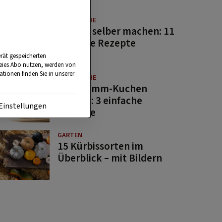
GUTE KÜCHE
Saucen selber machen: 11
beliebte Rezepte
rät gespeicherten
reies Abo nutzen, werden von
tionen finden Sie in unserer
GUTE KÜCHE
Osterlamm-Kuchen
backen: 3 einfache
Einstellungen
Rezepte
GARTEN
15 Kürbissorten im
Überblick – mit Bildern