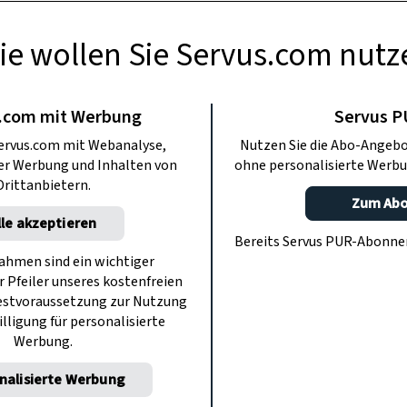
ie wollen Sie Servus.com nutz
AUCHTUM
Hochzeitsideen
.com mit Werbung
Servus 
ervus.com mit Webanalyse,
Nutzen Sie die Abo-Angebo
ten Zeiten
ter Werbung und Inhalten von
ohne personalisierte Werbu
Drittanbietern.
Zum Ab
lle akzeptieren
h nach Herzenslust dekorieren. Oft
Bereits Servus PUR-Abonn
, die toll wirken, aber dem Brautpaar
hmen sind ein wichtiger
r Pfeiler unseres kostenfreien
igen, wie das die Menschen schon anno
estvoraussetzung zur Nutzung
Lassen Sie sich inspirieren!
illigung für personalisierte
Werbung.
nalisierte Werbung