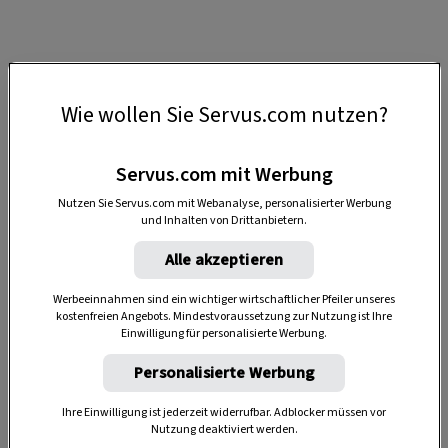
1. Kaltgerührte Brombeer-Marmelade
Wie wollen Sie Servus.com nutzen?
Bei dieser fruchtigen Köstlichkeit bleibt der Ofen
kalt. Dafür brauchen wir umso mehr Geduld
Servus.com mit Werbung
beim Rühren und Mixen. Wie die besonders
fruchtig-intensive Marmelade gelingt, verrät
Nutzen Sie Servus.com mit Webanalyse, personalisierter Werbung
und Inhalten von Drittanbietern.
Elisabeth Ruckser im Video.
Alle akzeptieren
ZUM REZEPT
Werbeeinnahmen sind ein wichtiger wirtschaftlicher Pfeiler unseres
kostenfreien Angebots. Mindestvoraussetzung zur Nutzung ist Ihre
Einwilligung für personalisierte Werbung.
Personalisierte Werbung
Ihre Einwilligung ist jederzeit widerrufbar. Adblocker müssen vor
Nutzung deaktiviert werden.