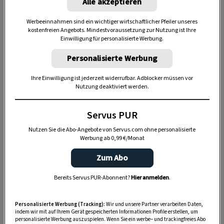
Alle akzeptieren
Werbeeinnahmen sind ein wichtiger wirtschaftlicher Pfeiler unseres
kostenfreien Angebots. Mindestvoraussetzung zur Nutzung ist Ihre
Einwilligung für personalisierte Werbung.
Personalisierte Werbung
Ihre Einwilligung ist jederzeit widerrufbar. Adblocker müssen vor
Nutzung deaktiviert werden.
Servus PUR
Nutzen Sie die Abo-Angebote von Servus.com ohne personalisierte
Werbung ab 0,99 €/Monat
„Servus Garten“ auf WhatsApp
Zum Abo
Nutzen Sie WhatsApp auf Ihrem Handy und lieben es, auf
dem Balkon, der Terrasse oder im Garten zu werkeln? In
Bereits Servus PUR-Abonnent?
Hier anmelden
.
unserem kostenlosen WhatsApp-Kanal finden Sie täglich
Tipps und Tricks für Garten, Terrasse, Balkon- und
Personalisierte Werbung (Tracking):
Wir und unsere Partner verarbeiten Daten,
Zimmerpflanzen.
indem wir mit auf Ihrem Gerät gespeicherten Informationen Profile erstellen, um
personalisierte Werbung auszuspielen. Wenn Sie ein werbe– und trackingfreies Abo