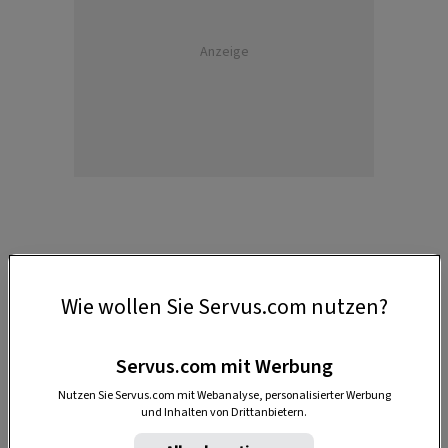
Anzeige
1. Brombeergelee mit Vanille
Wie wollen Sie Servus.com nutzen?
Man glaubt gar nicht, wie wunderbar zwei
Servus.com mit Werbung
Vanilleschoten die herben Brombeeren veredeln.
Der
Gelee
schmeckt hervorragend zu Käse, aber
Nutzen Sie Servus.com mit Webanalyse, personalisierter Werbung
und Inhalten von Drittanbietern.
natürlich auch auf Gebäck.