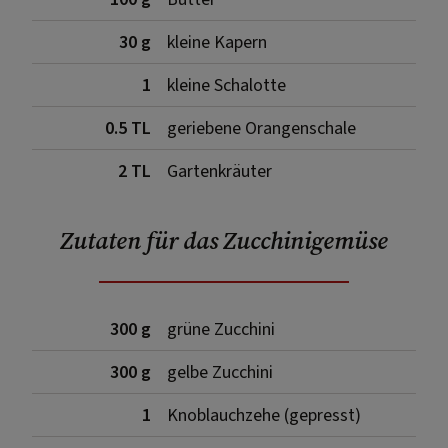
30 g
kleine Kapern
1
kleine Schalotte
0.5 TL
geriebene Orangenschale
2 TL
Gartenkräuter
Zutaten für das Zucchinigemüse
300 g
grüne Zucchini
300 g
gelbe Zucchini
1
Knoblauchzehe (gepresst)