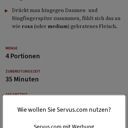
Drückt man hingegen Daumen- und
Ringfingerspitze zusammen, fühlt sich das an
wie
rosa
(oder
medium
) gebratenes Fleisch.
4 Portionen
35 Minuten
45 Minuten
Wie wollen Sie Servus.com nutzen?
Servus.com mit Werbung