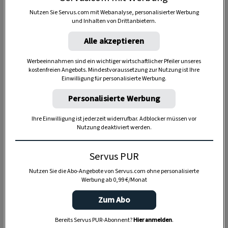
Nutzen Sie Servus.com mit Webanalyse, personalisierter Werbung
und Inhalten von Drittanbietern.
Alle akzeptieren
Werbeeinnahmen sind ein wichtiger wirtschaftlicher Pfeiler unseres
kostenfreien Angebots. Mindestvoraussetzung zur Nutzung ist Ihre
Einwilligung für personalisierte Werbung.
Personalisierte Werbung
Ihre Einwilligung ist jederzeit widerrufbar. Adblocker müssen vor
Nutzung deaktiviert werden.
Servus PUR
Anzeige
Nutzen Sie die Abo-Angebote von Servus.com ohne personalisierte
Werbung ab 0,99 €/Monat
Zum Abo
Bereits Servus PUR-Abonnent?
Hier anmelden
.