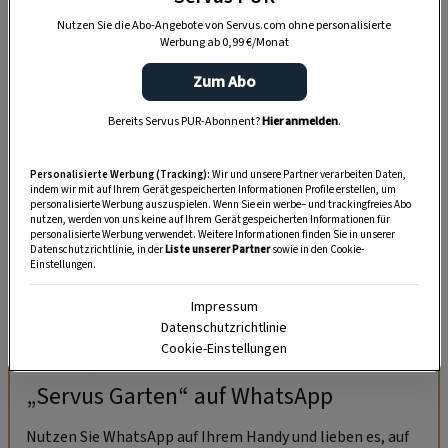
Mehlkunde: Getreidesorten und
Nutzen Sie die Abo-Angebote von Servus.com ohne personalisierte
Mehl-Typen
Werbung ab 0,99 €/Monat
Zum Abo
Bereits Servus PUR-Abonnent?
Hier anmelden
.
Personalisierte Werbung (Tracking):
Wir und unsere Partner verarbeiten Daten,
indem wir mit auf Ihrem Gerät gespeicherten Informationen Profile erstellen, um
personalisierte Werbung auszuspielen. Wenn Sie ein werbe– und trackingfreies Abo
nutzen, werden von uns keine auf Ihrem Gerät gespeicherten Informationen für
personalisierte Werbung verwendet. Weitere Informationen finden Sie in unserer
Datenschutzrichtlinie, in der
Liste unserer Partner
sowie in den Cookie-
Einstellungen.
Impressum
Datenschutzrichtlinie
Cookie-Einstellungen
„Servus Garten“ auf WhatsApp
Nutzen Sie WhatsApp auf Ihrem Handy und lieben es, auf