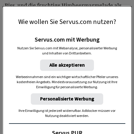
Biss, und die fruchtige Himbeermarmelade als
Fülle bringt uns zum Schwärmen.
Wie wollen Sie Servus.com nutzen?
Zum Rezept
Servus.com mit Werbung
DAS KÖNNTE SIE AUCH INTERESSIEREN
Nutzen Sie Servus.com mit Webanalyse, personalisierter Werbung
und Inhalten von Drittanbietern.
Alle akzeptieren
Werbeeinnahmen sind ein wichtiger wirtschaftlicher Pfeiler unseres
kostenfreien Angebots. Mindestvoraussetzung zur Nutzung ist Ihre
Einwilligung für personalisierte Werbung.
Personalisierte Werbung
Ihre Einwilligung ist jederzeit widerrufbar. Adblocker müssen vor
Nutzung deaktiviert werden.
GUTE KÜCHE
Servus PUR