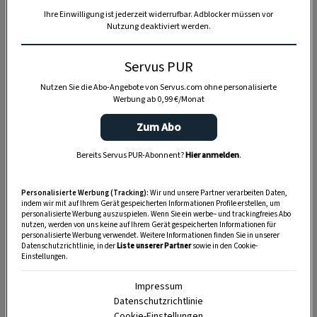
Ihre Einwilligung ist jederzeit widerrufbar. Adblocker müssen vor
Nutzung deaktiviert werden.
Weitere Rezepte von Christina Bauer:
Kekse mit Baiserhaube von Christina Bauer
Servus PUR
Nutzen Sie die Abo-Angebote von Servus.com ohne personalisierte
Kinder backen mit Christina Bauer Sterntaler
Werbung ab 0,99 €/Monat
am Stiel
Zum Abo
Christina Bauers Eisenbahner
Bereits Servus PUR-Abonnent?
Hier anmelden
.
Personalisierte Werbung (Tracking):
Wir und unsere Partner verarbeiten Daten,
indem wir mit auf Ihrem Gerät gespeicherten Informationen Profile erstellen, um
1 Blech(e)
personalisierte Werbung auszuspielen. Wenn Sie ein werbe– und trackingfreies Abo
nutzen, werden von uns keine auf Ihrem Gerät gespeicherten Informationen für
personalisierte Werbung verwendet. Weitere Informationen finden Sie in unserer
Datenschutzrichtlinie, in der
Liste unserer Partner
sowie in den Cookie-
Einstellungen.
1:10 Stunden
Impressum
Datenschutzrichtlinie
Cookie-Einstellungen