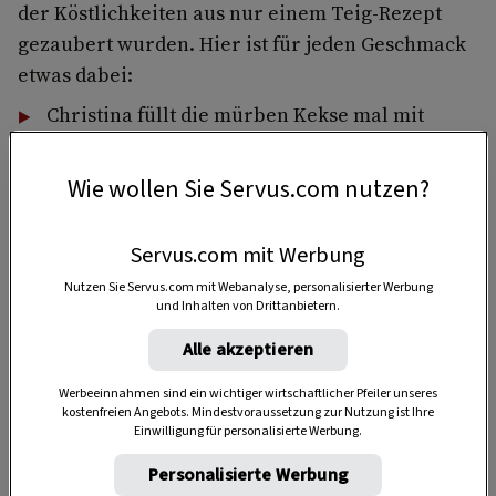
der Köstlichkeiten aus nur einem Teig-Rezept
gezaubert wurden. Hier ist für jeden Geschmack
etwas dabei:
Christina füllt die mürben Kekse mal mit
Marmelade
, mal mit
Nougat
und bestreut sie
mit
Schokolade und Nüssen
.
Wie wollen Sie Servus.com nutzen?
Servus.com mit Werbung
Nutzen Sie Servus.com mit Webanalyse, personalisierter Werbung
und Inhalten von Drittanbietern.
Akzeptiere bitte die Drittanbieter-Cookies, um diesen Inhalt
zu sehen.
Alle akzeptieren
COOKIE-EINSTELLUNGEN
Werbeeinnahmen sind ein wichtiger wirtschaftlicher Pfeiler unseres
kostenfreien Angebots. Mindestvoraussetzung zur Nutzung ist Ihre
Einwilligung für personalisierte Werbung.
Personalisierte Werbung