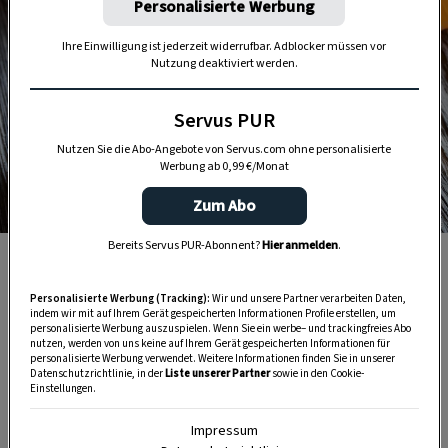
Personalisierte Werbung
Ihre Einwilligung ist jederzeit widerrufbar. Adblocker müssen vor
Nutzung deaktiviert werden.
Servus PUR
Nutzen Sie die Abo-Angebote von Servus.com ohne personalisierte
Werbung ab 0,99 €/Monat
Zum Abo
Foto: Getty Images
Bereits Servus PUR-Abonnent?
Hier anmelden
.
Mandarinenöl wird kalt gepresst und verleiht dem
Parfum eine erfrischende, zitrische Note.
Personalisierte Werbung (Tracking):
Wir und unsere Partner verarbeiten Daten,
indem wir mit auf Ihrem Gerät gespeicherten Informationen Profile erstellen, um
personalisierte Werbung auszuspielen. Wenn Sie ein werbe– und trackingfreies Abo
nutzen, werden von uns keine auf Ihrem Gerät gespeicherten Informationen für
personalisierte Werbung verwendet. Weitere Informationen finden Sie in unserer
Datenschutzrichtlinie, in der
Liste unserer Partner
sowie in den Cookie-
Einstellungen.
Impressum