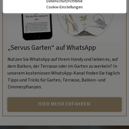
Datenschutzrichtlinie
Cookie-Einstellungen
„Servus Garten“ auf WhatsApp
Nutzen Sie WhatsApp auf Ihrem Handy und lieben es, auf
dem Balkon, der Terrasse oder im Garten zu werkeln? In
unserem kostenlosen WhatsApp-Kanal finden Sie täglich
Tipps und Tricks für Garten, Terrasse, Balkon- und
Zimmerpflanzen.
HIER MEHR ERFAHREN