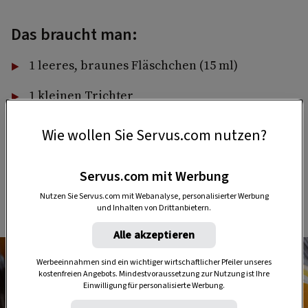
Das braucht man:
1 leeres, braunes Fläschchen (15 ml)
1 kleinen Trichter
je 8 Tropfen ätherisches Mandarinen-,
Wie wollen Sie Servus.com nutzen?
Narzissen (alternativ Rosenholz-) und Neroliöl
6 Tropfen ätherisches Geraniumöl
Servus.com mit Werbung
Nutzen Sie Servus.com mit Webanalyse, personalisierter Werbung
10 ml Weingeist
und Inhalten von Drittanbietern.
Alle akzeptieren
Werbeeinnahmen sind ein wichtiger wirtschaftlicher Pfeiler unseres
kostenfreien Angebots. Mindestvoraussetzung zur Nutzung ist Ihre
Einwilligung für personalisierte Werbung.