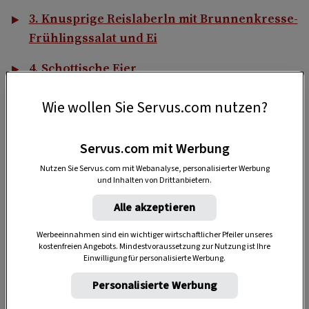
3. Knusprige Reislaberln mit Brunnenkresse-
Frühlingssalat und Ei
4. Schottische Eier
5. Grazer Krauthäuptel mit Eier-Muskateller-
Wie wollen Sie Servus.com nutzen?
Dressing
6. Rindfleischsalat mit schwarzem Rettich
Servus.com mit Werbung
Nutzen Sie Servus.com mit Webanalyse, personalisierter Werbung
7. Lavendel-Ei-Aufstrich
und Inhalten von Drittanbietern.
8. Schwalbennester
Alle akzeptieren
Werbeeinnahmen sind ein wichtiger wirtschaftlicher Pfeiler unseres
kostenfreien Angebots. Mindestvoraussetzung zur Nutzung ist Ihre
Einwilligung für personalisierte Werbung.
Personalisierte Werbung