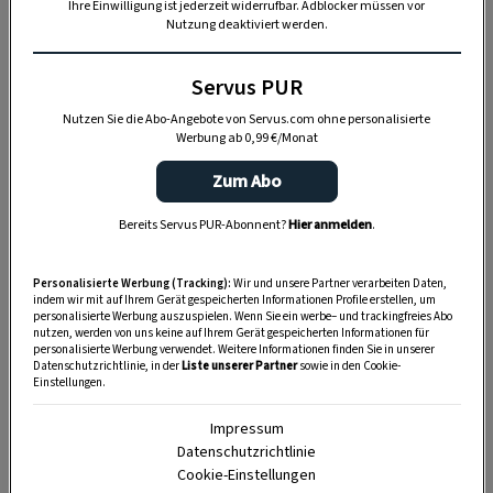
Ihre Einwilligung ist jederzeit widerrufbar. Adblocker müssen vor
Nutzung deaktiviert werden.
Servus PUR
Nutzen Sie die Abo-Angebote von Servus.com ohne personalisierte
Werbung ab 0,99 €/Monat
„Servus Garten“ auf WhatsApp
Zum Abo
Bereits Servus PUR-Abonnent?
Hier anmelden
.
Nutzen Sie WhatsApp auf Ihrem Handy und lieben es, auf
dem Balkon, der Terrasse oder im Garten zu werkeln? In
unserem kostenlosen WhatsApp-Kanal finden Sie täglich
Personalisierte Werbung (Tracking):
Wir und unsere Partner verarbeiten Daten,
indem wir mit auf Ihrem Gerät gespeicherten Informationen Profile erstellen, um
Tipps und Tricks für Garten, Terrasse, Balkon- und
personalisierte Werbung auszuspielen. Wenn Sie ein werbe– und trackingfreies Abo
nutzen, werden von uns keine auf Ihrem Gerät gespeicherten Informationen für
Zimmerpflanzen.
personalisierte Werbung verwendet. Weitere Informationen finden Sie in unserer
Datenschutzrichtlinie, in der
Liste unserer Partner
sowie in den Cookie-
Einstellungen.
HIER MEHR ERFAHREN
Impressum
Datenschutzrichtlinie
Cookie-Einstellungen