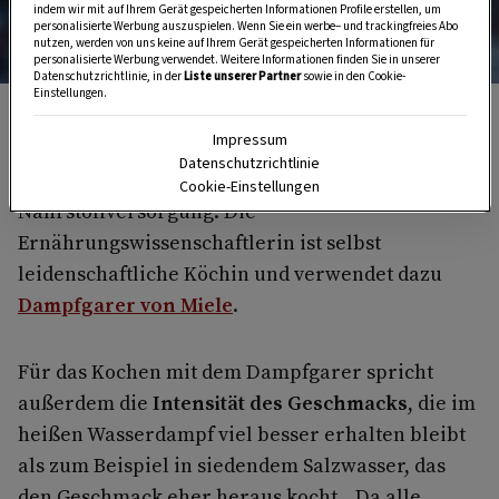
indem wir mit auf Ihrem Gerät gespeicherten Informationen Profile erstellen, um
personalisierte Werbung auszuspielen. Wenn Sie ein werbe– und trackingfreies Abo
nutzen, werden von uns keine auf Ihrem Gerät gespeicherten Informationen für
personalisierte Werbung verwendet. Weitere Informationen finden Sie in unserer
Datenschutzrichtlinie, in der
Liste unserer Partner
sowie in den Cookie-
Einstellungen.
Ernährungswissenschaftlerin Hanna Dorner
Impressum
Hanna Dorner
verhilft ihren Kunden zu einer
Datenschutzrichtlinie
ausgewogeneren Ernährung und zur optimalen
Cookie-Einstellungen
Nährstoffversorgung. Die
Ernährungswissenschaftlerin ist selbst
leidenschaftliche Köchin und verwendet dazu
Dampfgarer von Miele
.
Für das Kochen mit dem Dampfgarer spricht
außerdem die
Intensität des Geschmacks
, die im
heißen Wasserdampf viel besser erhalten bleibt
als zum Beispiel in siedendem Salzwasser, das
den Geschmack eher heraus kocht. „Da alle