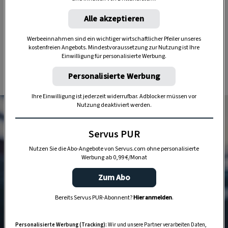
knackig
und verliert seine frische, intensive
Farbe nicht,
Fleisch bleibt zart
und behält seine
Alle akzeptieren
Struktur.“ Man braucht sich also nicht darum so
Werbeeinnahmen sind ein wichtiger wirtschaftlicher Pfeiler unseres
sorgen, dass Gemüse zu schnell verkocht und
kostenfreien Angebots. Mindestvoraussetzung zur Nutzung ist Ihre
seinen Biss verliert oder dass das Fleisch zu
Einwilligung für personalisierte Werbung.
trocken wird.
Personalisierte Werbung
Ihre Einwilligung ist jederzeit widerrufbar. Adblocker müssen vor
Nutzung deaktiviert werden.
Servus PUR
Nutzen Sie die Abo-Angebote von Servus.com ohne personalisierte
Werbung ab 0,99 €/Monat
Zum Abo
Bereits Servus PUR-Abonnent?
Hier anmelden
.
Personalisierte Werbung (Tracking):
Wir und unsere Partner verarbeiten Daten,