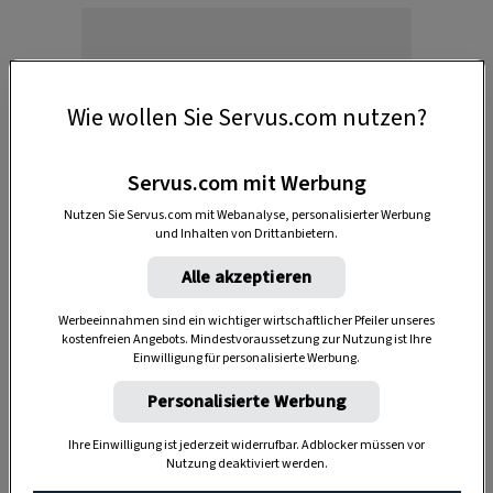
Wie wollen Sie Servus.com nutzen?
Anzeige
Servus.com mit Werbung
Nutzen Sie Servus.com mit Webanalyse, personalisierter Werbung
und Inhalten von Drittanbietern.
Alle akzeptieren
Werbeeinnahmen sind ein wichtiger wirtschaftlicher Pfeiler unseres
kostenfreien Angebots. Mindestvoraussetzung zur Nutzung ist Ihre
Einwilligung für personalisierte Werbung.
Personalisierte Werbung
Wer zur richtigen Zeit isst, denkt
besser
Ihre Einwilligung ist jederzeit widerrufbar. Adblocker müssen vor
Nutzung deaktiviert werden.
Wenn du gerade etwas besonders Fettiges –