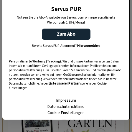
zum Beispiel ein
Schnitzel
– gegessen hast,
Servus PUR
fühlst du dich träge und magst nicht über
Nutzen Sie die Abo-Angebote von Servus.com ohne personalisierte
Werbung ab 0,99 €/Monat
schwierige Dinge nach­ denken.
Zum Abo
Versuch doch einmal, in der Pause vor einer
anstrengenden Schularbeit eine Banane, eine
Bereits Servus PUR-Abonnent?
Hier anmelden
.
Handvoll
Nüsse
oder Kürbiskerne zu essen.
Das hilft dir dabei, wach zu bleiben und dich
Personalisierte Werbung (Tracking):
Wir und unsere Partner verarbeiten Daten,
indem wir mit auf Ihrem Gerät gespeicherten Informationen Profile erstellen, um
gut zu konzentrieren.
personalisierte Werbung auszuspielen. Wenn Sie ein werbe– und trackingfreies Abo
nutzen, werden von uns keine auf Ihrem Gerät gespeicherten Informationen für
personalisierte Werbung verwendet. Weitere Informationen finden Sie in unserer
Datenschutzrichtlinie, in der
Liste unserer Partner
sowie in den Cookie-
Einstellungen.
Impressum
Datenschutzrichtlinie
Cookie-Einstellungen