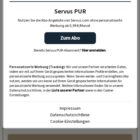
Servus PUR
Nutzen Sie die Abo-Angebote von Servus.com ohne personalisierte
Werbung ab 0,99 €/Monat
Zum Abo
Bereits Servus PUR-Abonnent?
Hier anmelden
.
Personalisierte Werbung (Tracking):
Wir und unsere Partner verarbeiten Daten,
indem wir mit auf Ihrem Gerät gespeicherten Informationen Profile erstellen, um
personalisierte Werbung auszuspielen. Wenn Sie ein werbe– und trackingfreies Abo
„Servus Garten“ auf WhatsApp
nutzen, werden von uns keine auf Ihrem Gerät gespeicherten Informationen für
personalisierte Werbung verwendet. Weitere Informationen finden Sie in unserer
Datenschutzrichtlinie, in der
Liste unserer Partner
sowie in den Cookie-
Nutzen Sie WhatsApp auf Ihrem Handy und lieben es, auf
Einstellungen.
dem Balkon, der Terrasse oder im Garten zu werkeln? In
unserem kostenlosen WhatsApp-Kanal finden Sie täglich
Impressum
Datenschutzrichtlinie
Tipps und Tricks für Garten, Terrasse, Balkon- und
Cookie-Einstellungen
Zimmerpflanzen.