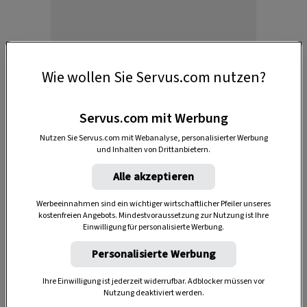
Wie wollen Sie Servus.com nutzen?
Servus.com mit Werbung
2. Walnüsse machen glücklich
Nutzen Sie Servus.com mit Webanalyse, personalisierter Werbung
Die heimischen Nüsse enthalten recht viel
und Inhalten von Drittanbietern.
Tryptophan, eine Aminosäure, die der Körper
Alle akzeptieren
benötigt, um Serotonin herzustellen. Das
Werbeeinnahmen sind ein wichtiger wirtschaftlicher Pfeiler unseres
Glückshormon, das unsere Stimmung hebt. Aber
kostenfreien Angebots. Mindestvoraussetzung zur Nutzung ist Ihre
Achtung: Menschen mit Tendenz zu
Einwilligung für personalisierte Werbung.
Migräneanfällen
sollten Walnüsse aus diesem
Personalisierte Werbung
Grund meiden.
Ihre Einwilligung ist jederzeit widerrufbar. Adblocker müssen vor
Nutzung deaktiviert werden.