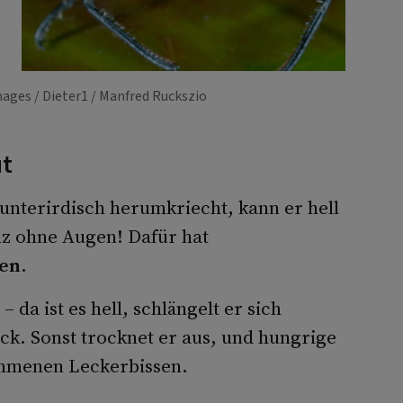
Images / Dieter1 / Manfred Ruckszio
ut
 unterirdisch herumkriecht, kann er hell
nz ohne Augen! Dafür hat
len
.
da ist es hell, schlängelt er sich
ück. Sonst trocknet er aus, und hungrige
ommenen Leckerbissen.