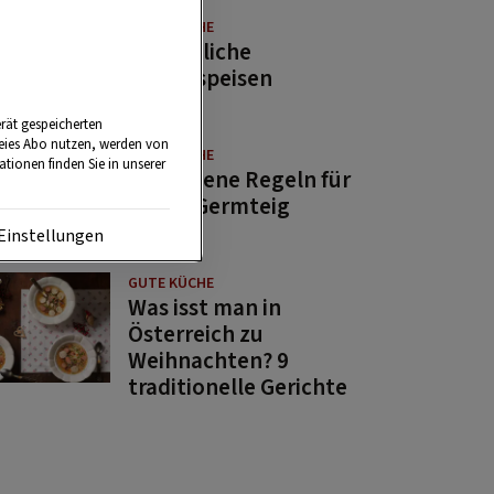
GUTE KÜCHE
11 köstliche
Fastenspeisen
rät gespeicherten
reies Abo nutzen, werden von
GUTE KÜCHE
tionen finden Sie in unserer
10 goldene Regeln für
guten Germteig
Einstellungen
GUTE KÜCHE
Was isst man in
Österreich zu
Weihnachten? 9
traditionelle Gerichte