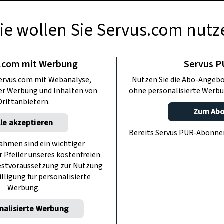
ie wollen Sie Servus.com nutz
KINDER
 für Augen haben
.com mit Werbung
Servus 
ervus.com mit Webanalyse,
Nutzen Sie die Abo-Angebo
iere?
ter Werbung und Inhalten von
ohne personalisierte Werbu
Drittanbietern.
Zum Ab
lle akzeptieren
der scharf wie ein Fernglas – jedes
Bereits Servus PUR-Abonn
n. Gleichgültig, ob es sich durch die
hmen sind ein wichtiger
r Pfeiler unseres kostenfreien
Himmel nach Beute Ausschau hält.
estvoraussetzung zur Nutzung
illigung für personalisierte
Werbung.
nalisierte Werbung