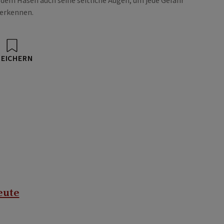
em Hasen auch seine seitliche Augen, um jede Gefahr
 erkennen.
PEICHERN
eute