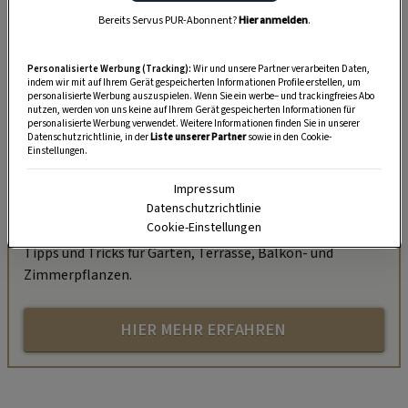
Bereits Servus PUR-Abonnent?
Hier anmelden
.
Personalisierte Werbung (Tracking):
Wir und unsere Partner verarbeiten Daten,
indem wir mit auf Ihrem Gerät gespeicherten Informationen Profile erstellen, um
personalisierte Werbung auszuspielen. Wenn Sie ein werbe– und trackingfreies Abo
nutzen, werden von uns keine auf Ihrem Gerät gespeicherten Informationen für
personalisierte Werbung verwendet. Weitere Informationen finden Sie in unserer
Datenschutzrichtlinie, in der
Liste unserer Partner
sowie in den Cookie-
„Servus Garten“ auf WhatsApp
Einstellungen.
Nutzen Sie WhatsApp auf Ihrem Handy und lieben es, auf
Impressum
Datenschutzrichtlinie
dem Balkon, der Terrasse oder im Garten zu werkeln? In
Cookie-Einstellungen
unserem kostenlosen WhatsApp-Kanal finden Sie täglich
Tipps und Tricks für Garten, Terrasse, Balkon- und
Zimmerpflanzen.
HIER MEHR ERFAHREN