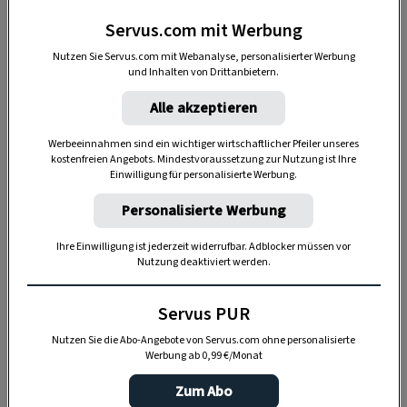
Was der Fuchs gern frisst
Servus.com mit Werbung
Mäuse, Frösche, Regenwürmer, Gänse,
Nutzen Sie Servus.com mit Webanalyse, personalisierter Werbung
und Inhalten von Drittanbietern.
Hühner, Eier und Obst.
Alle akzeptieren
Neben ihrer
Leibspeise
, den Mäusen, fressen
Füchse auch Regenwürmer, Frösche, Insekten
Werbeeinnahmen sind ein wichtiger wirtschaftlicher Pfeiler unseres
kostenfreien Angebots. Mindestvoraussetzung zur Nutzung ist Ihre
oder Obst.
Ab und zu ist der Fuchs ein
Einwilligung für personalisierte Werbung.
frecher Räuber
, der sich vom Bauernhof eine
Personalisierte Werbung
Henne, eine Gans oder Eier stiehlt. Das macht
er aber sehr selten, viel öfter holt er sich nur
Ihre Einwilligung ist jederzeit widerrufbar. Adblocker müssen vor
Nutzung deaktiviert werden.
den
Abfall
, der draußen herumliegt.
Servus PUR
Nutzen Sie die Abo-Angebote von Servus.com ohne personalisierte
Werbung ab 0,99 €/Monat
Zum Abo