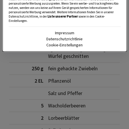
personalisierte Werbung auszuspielen. Wenn Sie ein werbe– und trackingfreies Abo
nutzen, werden von uns keine auf Ihrem Gerät gespeicherten Informationen für
personalisierte Werbung verwendet. Weitere Informationen finden Sie in unserer
Zutaten
Datenschutzrichtlinie, in der
Liste unserer Partner
sowie in den Cookie-
Einstellungen.
Impressum
Datenschutzrichtlinie
1
ausgelöste Rehschulter (etwa 1
Cookie-Einstellungen
kg, küchen­fertig), in 4 cm große
Würfel geschnitten
250 g
fein gehackte Zwiebeln
2 EL
Pflanzenöl
Salz und Pfeffer
5
Wacholderbeeren
2
Lorbeerblätter