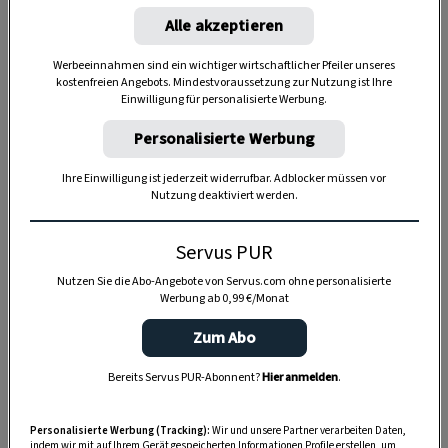
Anzeige
Alle akzeptieren
Werbeeinnahmen sind ein wichtiger wirtschaftlicher Pfeiler unseres
kostenfreien Angebots. Mindestvoraussetzung zur Nutzung ist Ihre
Einwilligung für personalisierte Werbung.
Personalisierte Werbung
Ihre Einwilligung ist jederzeit widerrufbar. Adblocker müssen vor
Nutzung deaktiviert werden.
Servus PUR
Nutzen Sie die Abo-Angebote von Servus.com ohne personalisierte
Werbung ab 0,99 €/Monat
Zum Abo
Bereits Servus PUR-Abonnent?
Hier anmelden
.
SPEICHERN
DRUCKEN
Personalisierte Werbung (Tracking):
Wir und unsere Partner verarbeiten Daten,
indem wir mit auf Ihrem Gerät gespeicherten Informationen Profile erstellen, um