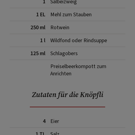
1
Salbeizweig
1 EL
Mehl zum Stauben
250 ml
Rotwein
1 l
Wildfond oder Rindsuppe
125 ml
Schlagobers
Preiselbeerkompott zum
Anrichten
Zutaten für die Knöpfli
4
Eier
1 TL
Salz