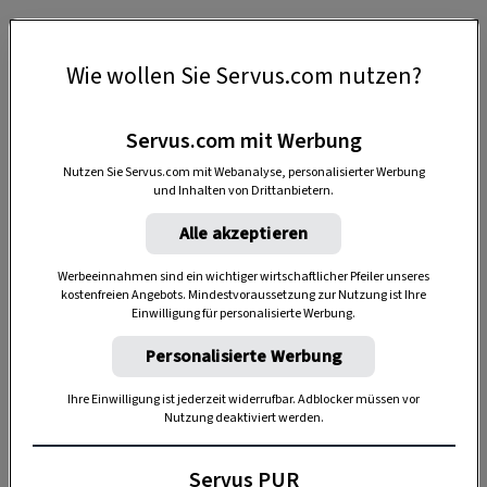
Mythen und Magie am Untersberg
Wie wollen Sie Servus.com nutzen?
Wie eine gewaltige Wand erhebt sich der
Untersberg an der Grenze zwischen Bayern und
Servus.com mit Werbung
Salzburg auf knapp 2.000 Meter Höhe. Kein
Nutzen Sie Servus.com mit Webanalyse, personalisierter Werbung
anderer Berg in Österreich ist von so vielen
und Inhalten von Drittanbietern.
Legenden und rätselhaften Geschichten
Alle akzeptieren
umgeben. Für Esoteriker ist er ein „Lichtberg“,
ein Ort voller Energie und Magie. Sie berichten
Werbeeinnahmen sind ein wichtiger wirtschaftlicher Pfeiler unseres
kostenfreien Angebots. Mindestvoraussetzung zur Nutzung ist Ihre
von Zeitlöchern, in denen Menschen
Einwilligung für personalisierte Werbung.
verschwinden sollen, oder von einem
Personalisierte Werbung
schlafenden Kaiser, der mit seinem Heer im
Inneren des Berges auf das Jüngste Gericht
Ihre Einwilligung ist jederzeit widerrufbar. Adblocker müssen vor
Nutzung deaktiviert werden.
wartet.
Servus PUR