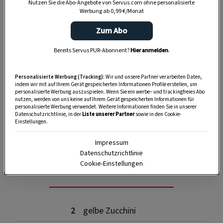
Nutzen Sie die Abo-Angebote von Servus.com ohne personalisierte
Werbung ab 0,99 €/Monat
Zum Abo
Bereits Servus PUR-Abonnent?
Hier anmelden
.
Personalisierte Werbung (Tracking):
Wir und unsere Partner verarbeiten Daten,
indem wir mit auf Ihrem Gerät gespeicherten Informationen Profile erstellen, um
personalisierte Werbung auszuspielen. Wenn Sie ein werbe– und trackingfreies Abo
nutzen, werden von uns keine auf Ihrem Gerät gespeicherten Informationen für
personalisierte Werbung verwendet. Weitere Informationen finden Sie in unserer
Datenschutzrichtlinie, in der
Liste unserer Partner
sowie in den Cookie-
Einstellungen.
SPEICHERN
DRUCKEN
Impressum
Datenschutzrichtlinie
Zutaten
Cookie-Einstellungen
2
gelbe Zucchini