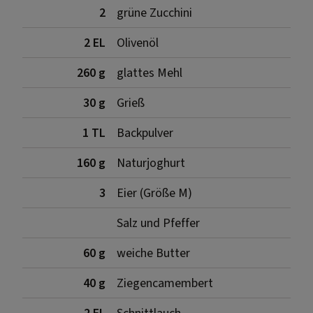
2
grüne Zucchini
2 EL
Olivenöl
260 g
glattes Mehl
30 g
Grieß
1 TL
Backpulver
160 g
Naturjoghurt
3
Eier (Größe M)
Salz und Pfeffer
60 g
weiche Butter
40 g
Ziegencamembert