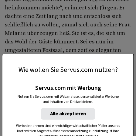
heimkommen möchte“, erinnert sich Jürgen. Er
dachte eine Zeit lang nach und entschloss sich
schließlich zu wollen, zumal sich auch seine Frau
Melanie überzeugen ließ. Sie ist es, die sich um
das Wohl der Gäste kümmert. Sei es nun im
umgestalteten Festsaal, dem zeitlos eleganten
Restaurantteil oder dem Extrazimmer. In der
warmen Jahreszeit kommt noch die große – vom
Wie wollen Sie Servus.com nutzen?
Architektenduo Pichler & Traupmann
entworfene – Holzterrasse hinzu.
Servus.com mit Werbung
Nutzen Sie Servus.com mit Webanalyse, personalisierter Werbung
und Inhalten von Drittanbietern.
Alle akzeptieren
Werbeeinnahmen sind ein wichtiger wirtschaftlicher Pfeiler unseres
kostenfreien Angebots. Mindestvoraussetzung zur Nutzung ist Ihre