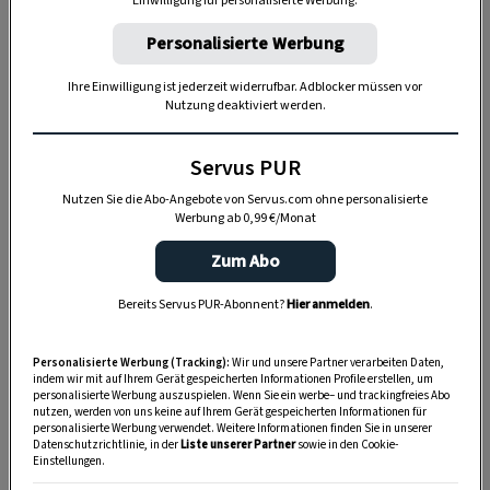
Einwilligung für personalisierte Werbung.
Personalisierte Werbung
Anzeige
Ihre Einwilligung ist jederzeit widerrufbar. Adblocker müssen vor
Nutzung deaktiviert werden.
Servus PUR
Nutzen Sie die Abo-Angebote von Servus.com ohne personalisierte
Werbung ab 0,99 €/Monat
Zum Abo
Niemals abgehoben, aber stets
Bereits Servus PUR-Abonnent?
Hier anmelden
.
gehoben. Auf Basis qualitativ
Personalisierte Werbung (Tracking):
Wir und unsere Partner verarbeiten Daten,
hochwertiger Produkte aus der Region
indem wir mit auf Ihrem Gerät gespeicherten Informationen Profile erstellen, um
personalisierte Werbung auszuspielen. Wenn Sie ein werbe– und trackingfreies Abo
und mit saisonalen Zutaten möchte ich
nutzen, werden von uns keine auf Ihrem Gerät gespeicherten Informationen für
personalisierte Werbung verwendet. Weitere Informationen finden Sie in unserer
zeitgemäße und jahreszeitlich
Datenschutzrichtlinie, in der
Liste unserer Partner
sowie in den Cookie-
Einstellungen.