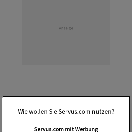
Anzeige
1. Ein Höllen-Erlebnis
Wie wollen Sie Servus.com nutzen?
Hat Ihnen schon einmal jemand vorgeschlagen in
die Hölle zwischen Stinkersee und Hölllacke zu
Servus.com mit Werbung
fahren? Da glaubt man doch an einen Scherz!