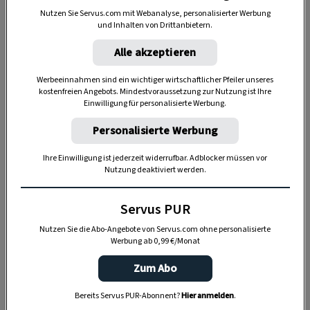
Doch hinter diesem wenig einladenden Namen
Nutzen Sie Servus.com mit Webanalyse, personalisierter Werbung
und Inhalten von Drittanbietern.
steckt eine einzigartige Landschaft mit
sehenswerter Tier- und Pflanzenwelt.
Alle akzeptieren
Vogelliebhaber
können hier ihre Lieblingstiere
Werbeeinnahmen sind ein wichtiger wirtschaftlicher Pfeiler unseres
wunderbar beobachten. Und im Herbst
kostenfreien Angebots. Mindestvoraussetzung zur Nutzung ist Ihre
Einwilligung für personalisierte Werbung.
überziehen Teppiche der lila blühenden
Salzalster die Wiesen.
Personalisierte Werbung
Ihre Einwilligung ist jederzeit widerrufbar. Adblocker müssen vor
Auf jeden Fall sollten Sie auch auf den
Nutzung deaktiviert werden.
Aussichtsturm hochsteigen: Er ist mit seinen 16
Metern schnell bezwungen. Doch da der
Servus PUR
Seewinkel sehr flach ist, reicht seine Höhe aus,
Nutzen Sie die Abo-Angebote von Servus.com ohne personalisierte
Werbung ab 0,99 €/Monat
um einen weitläufigen Überblick über den
Neusiedler See zu erhalten.
Zum Abo
www.nationalpark-neusiedlersee-seewinkel.at
Bereits Servus PUR-Abonnent?
Hier anmelden
.