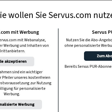
ie wollen Sie Servus.com nutz
USFLÜGE
Burgenland: Die
.com mit Werbung
Servus 
ervus.com mit Webanalyse,
Nutzen Sie die Abo-Angebo
n Radtouren
ter Werbung und Inhalten von
ohne personalisierte Werbu
Drittanbietern.
Zum Ab
lle akzeptieren
radler, wohin man blickt. Im Burgenland
Bereits Servus PUR-Abonn
zur Mission. Wir stellen die schönsten
hmen sind ein wichtiger
r Pfeiler unseres kostenfreien
 Burgenland vor.
estvoraussetzung zur Nutzung
illigung für personalisierte
Werbung.
nalisierte Werbung