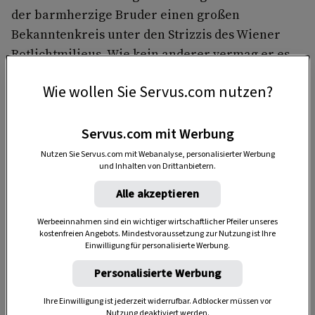
der barmherzige Bruder einen großen
Bekanntenkreis unter den Strizzis des Wiener
Rotlichtmilieus. Wie kein anderer vermag er es,
in die tiefschwarzen Seelen seiner Schäfchen zu
Wie wollen Sie Servus.com nutzen?
blicken. Selbst nach seiner Versetzung ins
verschlafene Purbach findet daher noch so
mancher Wiener Strizzi den Weg in Bruder
Servus.com mit Werbung
Benedikts Beichtstuhl.
Nutzen Sie Servus.com mit Webanalyse, personalisierter Werbung
und Inhalten von Drittanbietern.
Alle akzeptieren
Werbeeinnahmen sind ein wichtiger wirtschaftlicher Pfeiler unseres
kostenfreien Angebots. Mindestvoraussetzung zur Nutzung ist Ihre
Einwilligung für personalisierte Werbung.
Personalisierte Werbung
Anzeige
Ihre Einwilligung ist jederzeit widerrufbar. Adblocker müssen vor
Nutzung deaktiviert werden.