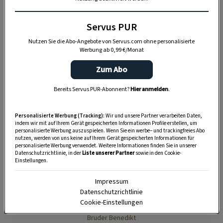
Servus PUR
Nutzen Sie die Abo-Angebote von Servus.com ohne personalisierte
Werbung ab 0,99 €/Monat
Zum Abo
Bereits Servus PUR-Abonnent?
Hier anmelden
.
Die Ermittlungen der Kriminalinspektorin
Zimmermann gehen ihm zu langsam, und so setzt
Personalisierte Werbung (Tracking):
Wir und unsere Partner verarbeiten Daten,
der Mönch alles daran, den Täter selbst zu finden
indem wir mit auf Ihrem Gerät gespeicherten Informationen Profile erstellen, um
personalisierte Werbung auszuspielen. Wenn Sie ein werbe– und trackingfreies Abo
– und die Welt hat mit Bruder Benedikt einen
nutzen, werden von uns keine auf Ihrem Gerät gespeicherten Informationen für
personalisierte Werbung verwendet. Weitere Informationen finden Sie in unserer
wunderbar unkonventionellen Ermittler mehr.
Datenschutzrichtlinie, in der
Liste unserer Partner
sowie in den Cookie-
Einstellungen.
Die Strizzis kommen eher in den
Impressum
Datenschutzrichtlinie
Himmel als die Pharisäer.
Cookie-Einstellungen
Bruder Benedikt