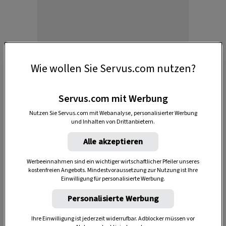
Anzeige
Wie wollen Sie Servus.com nutzen?
Servus.com mit Werbung
Nutzen Sie Servus.com mit Webanalyse, personalisierter Werbung
und Inhalten von Drittanbietern.
Alle akzeptieren
Ein Toter auf der Bühne? War das
Werbeeinnahmen sind ein wichtiger wirtschaftlicher Pfeiler unseres
kostenfreien Angebots. Mindestvoraussetzung zur Nutzung ist Ihre
echt?
Einwilligung für personalisierte Werbung.
Personalisierte Werbung
fragen sich einige Zuschauer im Theaterzelt leise, fast flüsternd
Ihre Einwilligung ist jederzeit widerrufbar. Adblocker müssen vor