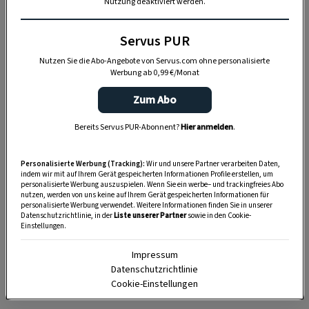
Nun stehen die Schauspielerinnen und
Nutzung deaktiviert werden.
Schauspieler unter Verdacht, ihrem
egomanischen Spielleiter ein grausames Ende
Servus PUR
bereitet zu haben. Doch wem aus dem Ensemble
Nutzen Sie die Abo-Angebote von Servus.com ohne personalisierte
Werbung ab 0,99 €/Monat
ist es zuzutrauen, einen Mord zu inszenieren?
Die theatererfahrene
Chefinspektorin Antonia
Zum Abo
Ranik
von der Kripo St. Pölten ermittelt unter den
Bereits Servus PUR-Abonnent?
Hier anmelden
.
Mimen – hinter der Bühne sind diese schließlich
auch nur Menschen.
Personalisierte Werbung (Tracking):
Wir und unsere Partner verarbeiten Daten,
indem wir mit auf Ihrem Gerät gespeicherten Informationen Profile erstellen, um
Wer hat ein Motiv für den Mord, und wer
personalisierte Werbung auszuspielen. Wenn Sie ein werbe– und trackingfreies Abo
nutzen, werden von uns keine auf Ihrem Gerät gespeicherten Informationen für
versucht ihr nur etwas vorzuspielen? Die in die
personalisierte Werbung verwendet. Weitere Informationen finden Sie in unserer
Jahre gekommene Liane, der selbstgefällige
Datenschutzrichtlinie, in der
Liste unserer Partner
sowie in den Cookie-
Einstellungen.
Ignaz, die sichtlich verunsicherte Julie oder doch
jemand ganz anderes? Die Ermittlerin muss ganz
Impressum
Datenschutzrichtlinie
genau hinsehen, um in diesem hitzigen Fall
Cookie-Einstellungen
voranzukommen ...