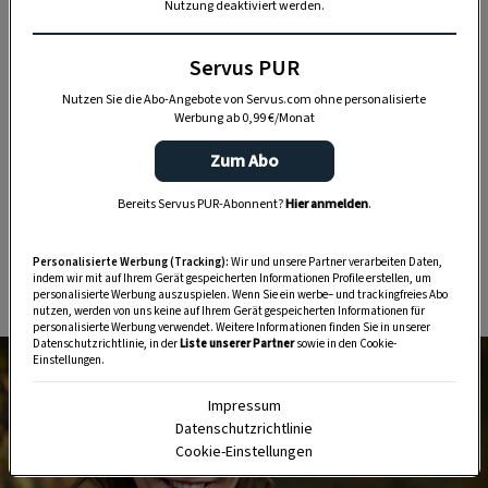
Nutzung deaktiviert werden.
Servus PUR
Dicker als das Fell der Leut sind bloß
Nutzen Sie die Abo-Angebote von Servus.com ohne personalisierte
die Felsen am Kofel oder die
Werbung ab 0,99 €/Monat
Traditionen, die scheinbar sogar die
Zum Abo
Berge und erst recht jede Frage
Bereits Servus PUR-Abonnent?
Hier anmelden
.
überdauern werden, vermutlich sogar
Personalisierte Werbung (Tracking):
Wir und unsere Partner verarbeiten Daten,
den Tod.
indem wir mit auf Ihrem Gerät gespeicherten Informationen Profile erstellen, um
personalisierte Werbung auszuspielen. Wenn Sie ein werbe– und trackingfreies Abo
nutzen, werden von uns keine auf Ihrem Gerät gespeicherten Informationen für
personalisierte Werbung verwendet. Weitere Informationen finden Sie in unserer
Datenschutzrichtlinie, in der
Liste unserer Partner
sowie in den Cookie-
Einstellungen.
Impressum
Datenschutzrichtlinie
Cookie-Einstellungen