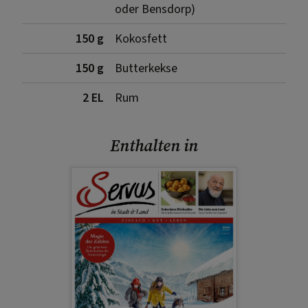
oder Bensdorp)
150 g
Kokosfett
150 g
Butterkekse
2 EL
Rum
Enthalten in