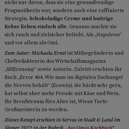
nicht nur davon, dass sie eine genussfreudige
Pragmatikerin war, sondern auch eine raffinierte
Strategin.
Schokoladige Creme und buttrige
Kekse lieben einfach alle.
Genauso machte sie
sich rasch und zielsicher beliebt. Als „Napoleon“
und vor allem als Omi.
Zum Autor: Michaela Ernst
ist Mitbegründerin und
Chefredakteurin des Wirtschaftsmagazins
„SHEconomy“ sowie Autorin. Zuletzt erschien ihr
Buch „Error 404. Wie man im digitalen Dschungel
die Nerven behält“ (Ecowin). Sie bäckt sehr gern,
hat selbst aber mehr Freude mit Käse und Wein.
Ihr Berufstraum fürs Alter ist, Wiens Tarte-
Großmeisterin zu werden.
Dieses Rezept erschien in Servus in Stadt & Land im
Jänner 2022 in der Rubrik „
Aus Omas Kochbuch
“.