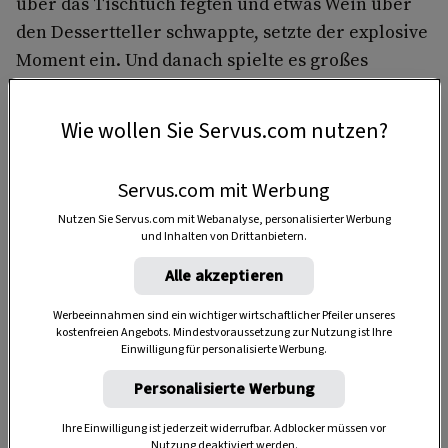
über das Tischtuch fegten und etwas Wein über
den Dessertteller schwappte, setzte der explosive
Moment ein. Und danach spielte es großes
Familienkino.
Wie wollen Sie Servus.com nutzen?
Seelenstreichler: Omis
Servus.com mit Werbung
unkomplizierter Zaunerstollen
Nutzen Sie Servus.com mit Webanalyse, personalisierter Werbung
und Inhalten von Drittanbietern.
Für friedliche Stimmung sorgte hingegen
Omis
Zaunerstollen
, der sich in seinem liebenswerten
Alle akzeptieren
Kakao-Kokosfett-Dasein sanft um unsere Gaumen
Werbeeinnahmen sind ein wichtiger wirtschaftlicher Pfeiler unseres
und Seelen schlang. Er kam ihrem Naturell sehr
kostenfreien Angebots. Mindestvoraussetzung zur Nutzung ist Ihre
Einwilligung für personalisierte Werbung.
entgegen, denn sie war eine eilige Frau. Mit 70
schwang sie sich noch aufs Fahrrad, erkundete
Personalisierte Werbung
mit 80 Jahren im Greyhound Bus Amerika und
Ihre Einwilligung ist jederzeit widerrufbar. Adblocker müssen vor
arbeitete fast bis an ihr Lebensende in der Firma
Nutzung deaktiviert werden.