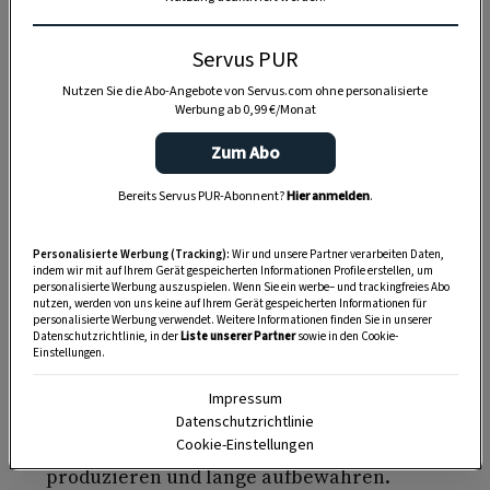
meines Vaters.
Servus PUR
Erst als sie so schwerhörig war, dass sie Kunden
am Telefon anherrschte:
„Können Sie nicht etwas
Nutzen Sie die Abo-Angebote von Servus.com ohne personalisierte
Werbung ab 0,99 €/Monat
deutlicher reden?!“
, nahm sie geknickt zur
Kenntnis, dass es an der Zeit war, sich neuen
Zum Abo
Tätigkeiten zuzuwenden. Für den Haushalt hatte
Bereits Servus PUR-Abonnent?
Hier anmelden
.
sie, wie man sich vorstellen kann, wenig übrig.
Bei ihr musste alles unkompliziert und schnell
Personalisierte Werbung (Tracking):
Wir und unsere Partner verarbeiten Daten,
funktionieren und gleichzeitig maximale
indem wir mit auf Ihrem Gerät gespeicherten Informationen Profile erstellen, um
personalisierte Werbung auszuspielen. Wenn Sie ein werbe– und trackingfreies Abo
Applauswirkung erzeugen.
nutzen, werden von uns keine auf Ihrem Gerät gespeicherten Informationen für
personalisierte Werbung verwendet. Weitere Informationen finden Sie in unserer
Datenschutzrichtlinie, in der
Liste unserer Partner
sowie in den Cookie-
Der Zaunerstollen passte perfekt in ihr
Einstellungen.
Konzept.
Impressum
Seine
Zubereitung
dauert nicht länger als
Datenschutzrichtlinie
ehrliche 20 Minuten
; er lässt sich im Voraus
Cookie-Einstellungen
produzieren und lange aufbewahren.