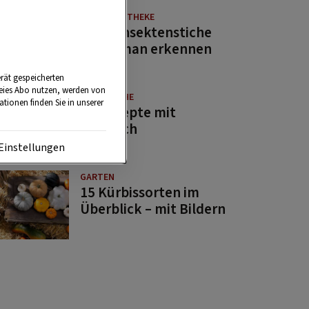
NATURAPOTHEKE
Diese Insektenstiche
sollte man erkennen
rät gespeicherten
reies Abo nutzen, werden von
GUTE KÜCHE
tionen finden Sie in unserer
11 Rezepte mit
Bärlauch
Einstellungen
GARTEN
15 Kürbissorten im
Überblick – mit Bildern