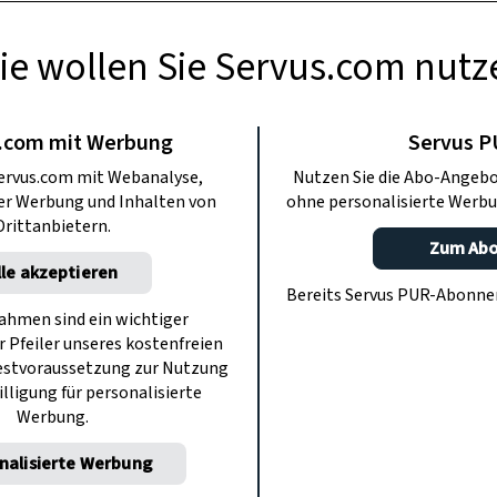
ie wollen Sie Servus.com nutz
AUCHTUM
in Klosterneuburg
.com mit Werbung
Servus 
ervus.com mit Webanalyse,
Nutzen Sie die Abo-Angebo
ter Werbung und Inhalten von
ohne personalisierte Werbu
r Brauch des Fasslrutschens bis heute
Drittanbietern.
 seinen Ursprung? Darum ranken sich
Zum Ab
lle akzeptieren
e Gerüchte und Geschichten.
Bereits Servus PUR-Abonn
hmen sind ein wichtiger
r Pfeiler unseres kostenfreien
estvoraussetzung zur Nutzung
illigung für personalisierte
Werbung.
nalisierte Werbung