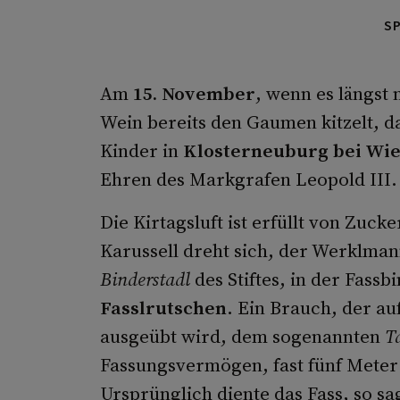
S
Am
15. November
, wenn es längst 
Wein bereits den Gaumen kitzelt, da
Kinder in
Klosterneuburg bei Wi
Ehren des Markgrafen Leopold III
Die Kirtagsluft ist erfüllt von Zuc
Karussell dreht sich, der Werklmann
Binderstadl
des Stiftes, in der Fass
Fasslrutschen
. Ein Brauch, der au
ausgeübt wird, dem sogenannten
T
Fassungsvermögen, fast fünf Meter
Ursprünglich diente das Fass, so s