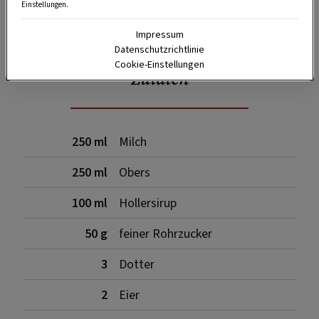
Einstellungen.
SPEICHERN
DRUCKEN
Impressum
Datenschutzrichtlinie
Cookie-Einstellungen
Zutaten
250 ml
Milch
250 ml
Obers
100 ml
Hollersirup
50 g
feiner Rohrzucker
3
Dotter
2
Eier