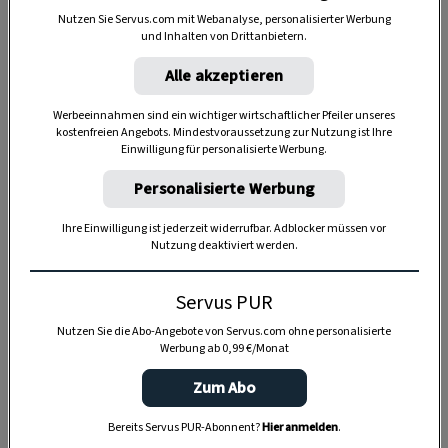
Nutzen Sie Servus.com mit Webanalyse, personalisierter Werbung
und Inhalten von Drittanbietern.
Alle akzeptieren
Anzeige
Werbeeinnahmen sind ein wichtiger wirtschaftlicher Pfeiler unseres
kostenfreien Angebots. Mindestvoraussetzung zur Nutzung ist Ihre
Einwilligung für personalisierte Werbung.
Personalisierte Werbung
Ihre Einwilligung ist jederzeit widerrufbar. Adblocker müssen vor
Nutzung deaktiviert werden.
Servus PUR
Nutzen Sie die Abo-Angebote von Servus.com ohne personalisierte
Werbung ab 0,99 €/Monat
Zum Abo
Bereits Servus PUR-Abonnent?
Hier anmelden
.