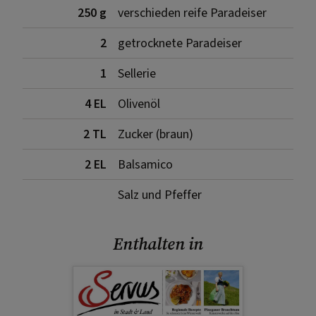
250 g
verschieden reife Paradeiser
2
getrocknete Paradeiser
1
Sellerie
4 EL
Olivenöl
2 TL
Zucker (braun)
2 EL
Balsamico
Salz und Pfeffer
Enthalten in