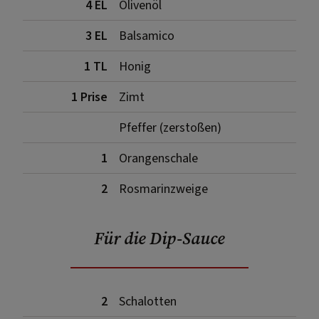
4 EL
Olivenöl
3 EL
Balsamico
1 TL
Honig
1 Prise
Zimt
Pfeffer (zerstoßen)
1
Orangenschale
2
Rosmarinzweige
Für die Dip-Sauce
2
Schalotten