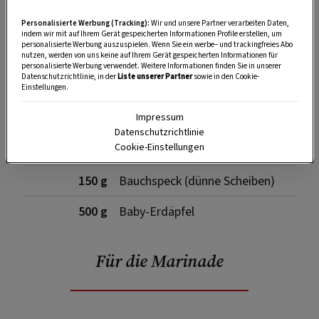
Personalisierte Werbung (Tracking):
Wir und unsere Partner verarbeiten Daten,
SPEICHERN
DRUCKEN
indem wir mit auf Ihrem Gerät gespeicherten Informationen Profile erstellen, um
personalisierte Werbung auszuspielen. Wenn Sie ein werbe– und trackingfreies Abo
nutzen, werden von uns keine auf Ihrem Gerät gespeicherten Informationen für
personalisierte Werbung verwendet. Weitere Informationen finden Sie in unserer
Datenschutzrichtlinie, in der
Liste unserer Partner
sowie in den Cookie-
Zutaten
Einstellungen.
Impressum
Datenschutzrichtlinie
Cookie-Einstellungen
500 g
Hühnerleber
150 g
Bauchspeck (dünne Scheiben)
500 g
Baby-Erdäpfel
Für die Marinade