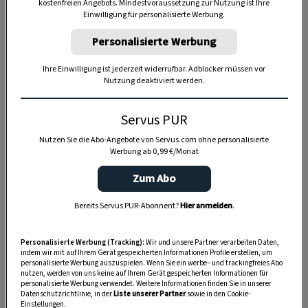
kostenfreien Angebots. Mindestvoraussetzung zur Nutzung ist Ihre
Anzeige
Einwilligung für personalisierte Werbung.
Personalisierte Werbung
Ihre Einwilligung ist jederzeit widerrufbar. Adblocker müssen vor
Nutzung deaktiviert werden.
Servus PUR
Nutzen Sie die Abo-Angebote von Servus.com ohne personalisierte
Werbung ab 0,99 €/Monat
Zum Abo
Bereits Servus PUR-Abonnent?
Hier anmelden
.
Personalisierte Werbung (Tracking):
Wir und unsere Partner verarbeiten Daten,
indem wir mit auf Ihrem Gerät gespeicherten Informationen Profile erstellen, um
personalisierte Werbung auszuspielen. Wenn Sie ein werbe– und trackingfreies Abo
nutzen, werden von uns keine auf Ihrem Gerät gespeicherten Informationen für
personalisierte Werbung verwendet. Weitere Informationen finden Sie in unserer
SPEICHERN
DRUCKEN
Datenschutzrichtlinie, in der
Liste unserer Partner
sowie in den Cookie-
Einstellungen.