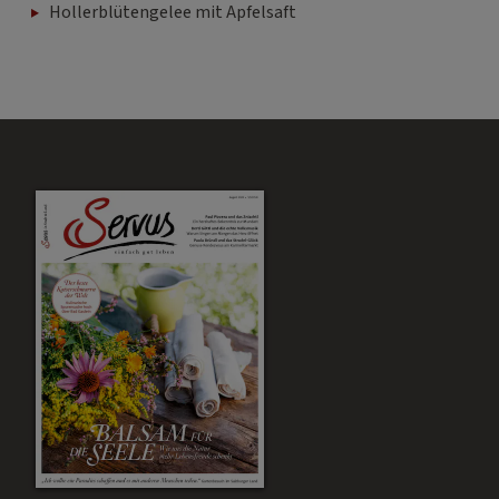
Hollerblütengelee mit Apfelsaft