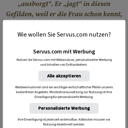
„ausborgt“. Er „jagt“ in diesen
Gefilden, weil er die Frau schon kennt,
die er zu borgen gedenkt. Er braucht
keine Fremde mehr anzulabern,
Wie wollen Sie Servus.com nutzen?
sondern nur die Gunst der Stunde bei
Servus.com mit Werbung
der ihm bereits bekannten Dame
Nutzen Sie Servus.com mit Webanalyse, personalisierter Werbung
abzuwarten oder herbeizuführen.
und Inhalten von Drittanbietern.
Rainer Caofal, bekennender Frauenausborger
Alle akzeptieren
Werbeeinnahmen sind ein wichtiger wirtschaftlicher Pfeiler unseres
kostenfreien Angebots. Mindestvoraussetzung zur Nutzung ist Ihre
Einwilligung für personalisierte Werbung.
Personalisierte Werbung
Ihre Einwilligung ist jederzeit widerrufbar. Adblocker müssen vor
Nutzung deaktiviert werden.