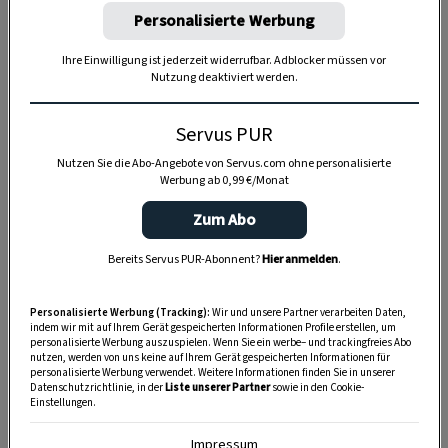
Personalisierte Werbung
Ihre Einwilligung ist jederzeit widerrufbar. Adblocker müssen vor
Nutzung deaktiviert werden.
Anzeige
Servus PUR
Nutzen Sie die Abo-Angebote von Servus.com ohne personalisierte
Werbung ab 0,99 €/Monat
Zum Abo
Bereits Servus PUR-Abonnent?
Hier anmelden
.
Personalisierte Werbung (Tracking):
Wir und unsere Partner verarbeiten Daten,
indem wir mit auf Ihrem Gerät gespeicherten Informationen Profile erstellen, um
personalisierte Werbung auszuspielen. Wenn Sie ein werbe– und trackingfreies Abo
nutzen, werden von uns keine auf Ihrem Gerät gespeicherten Informationen für
personalisierte Werbung verwendet. Weitere Informationen finden Sie in unserer
Datenschutzrichtlinie, in der
Liste unserer Partner
sowie in den Cookie-
Einstellungen.
Impressum