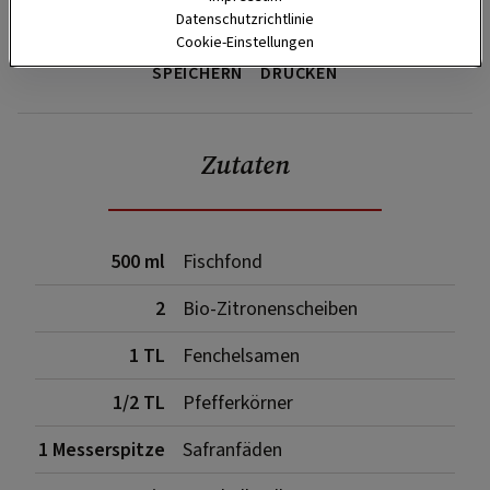
Datenschutzrichtlinie
Cookie-Einstellungen
SPEICHERN
DRUCKEN
Zutaten
500 ml
Fischfond
2
Bio-Zitronenscheiben
1 TL
Fenchelsamen
1/2 TL
Pfefferkörner
1 Messerspitze
Safranfäden