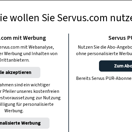
ie wollen Sie Servus.com nutz
USFLÜGE
Purbach
.com mit Werbung
Servus 
ervus.com mit Webanalyse,
Nutzen Sie die Abo-Angebo
ter Werbung und Inhalten von
ohne personalisierte Werbu
g’schmackig-knusprige Fülle schmiegt.
Drittanbietern.
erkraut: Niemand kocht so herrliche
Zum Ab
lle akzeptieren
gl in Purbach am Neusiedlersee.
Bereits Servus PUR-Abonn
hmen sind ein wichtiger
r Pfeiler unseres kostenfreien
estvoraussetzung zur Nutzung
illigung für personalisierte
Werbung.
nalisierte Werbung