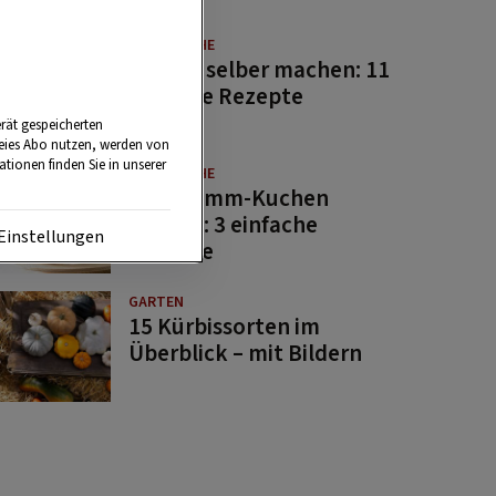
GUTE KÜCHE
Saucen selber machen: 11
beliebte Rezepte
rät gespeicherten
reies Abo nutzen, werden von
tionen finden Sie in unserer
GUTE KÜCHE
Osterlamm-Kuchen
backen: 3 einfache
Einstellungen
Rezepte
GARTEN
15 Kürbissorten im
Überblick – mit Bildern