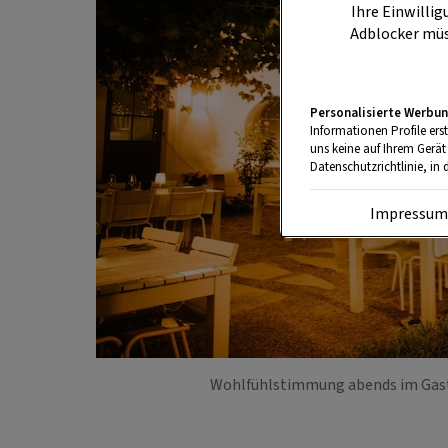
Ihre Einwillig
Adblocker müs
Personalisierte Werbun
Informationen Profile ers
uns keine auf Ihrem Gerät
Datenschutzrichtlinie, in 
Impressu
Wohlfühlstimmung abends im Gast