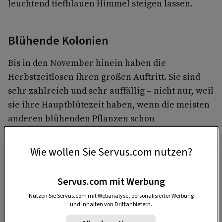
leuchtend tiefblauen Himmel steigen lassen.
Blühende Kolonien
Bis in den November hinein haben die
Herbstzeitlosen ihren großen Auftritt. Sie sind
sehr zahlreich und sehr auffällig – nicht nur, weil
sie ihre Hauptblütezeit haben, wenn die meisten
anderen blühenden Pflanzen schon
verschwunden sind. Kaum eine sonnige Wiese in
offener, nicht alpiner Lage, auf der die
Wie wollen Sie Servus.com nutzen?
Herbstzeitlosen nicht auftauchen.
Servus.com mit Werbung
Nutzen Sie Servus.com mit Webanalyse, personalisierter Werbung
und Inhalten von Drittanbietern.