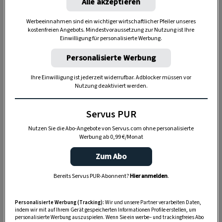
Alle akzeptieren
Werbeeinnahmen sind ein wichtiger wirtschaftlicher Pfeiler unseres
kostenfreien Angebots. Mindestvoraussetzung zur Nutzung ist Ihre
Einwilligung für personalisierte Werbung.
Personalisierte Werbung
Ihre Einwilligung ist jederzeit widerrufbar. Adblocker müssen vor
Nutzung deaktiviert werden.
„Servus Garten“ auf WhatsApp
Servus PUR
Nutzen Sie WhatsApp auf Ihrem Handy und lieben es, auf
dem Balkon, der Terrasse oder im Garten zu werkeln? In
Nutzen Sie die Abo-Angebote von Servus.com ohne personalisierte
unserem kostenlosen WhatsApp-Kanal finden Sie täglich
Werbung ab 0,99 €/Monat
Tipps und Tricks für Garten, Terrasse, Balkon- und
Zum Abo
Zimmerpflanzen.
Bereits Servus PUR-Abonnent?
Hier anmelden
.
HIER MEHR ERFAHREN
Personalisierte Werbung (Tracking):
Wir und unsere Partner verarbeiten Daten,
indem wir mit auf Ihrem Gerät gespeicherten Informationen Profile erstellen, um
personalisierte Werbung auszuspielen. Wenn Sie ein werbe– und trackingfreies Abo