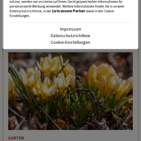
Gut
wasserdurchlässig, tief und fruchtbar
nutzen, werden von uns keine auf Ihrem Gerät gespeicherten Informationen für
personalisierte Werbung verwendet. Weitere Informationen finden Sie in unserer
muss der Boden sein, den sie gernhaben.
Datenschutzrichtlinie, in der
Liste unserer Partner
sowie in den Cookie-
Einstellungen.
Gefällt ihnen ein Standort, bilden sie bereits
nach wenigen Jahren große Kolonien.
Impressum
Datenschutzrichtlinie
Cookie-Einstellungen
DAS KÖNNTE SIE AUCH INTERESSIEREN
GARTEN