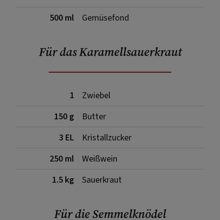
500 ml
Gemüsefond
Für das Karamellsauerkraut
1
Zwiebel
150 g
Butter
3 EL
Kristallzucker
250 ml
Weißwein
1.5 kg
Sauerkraut
Für die Semmelknödel