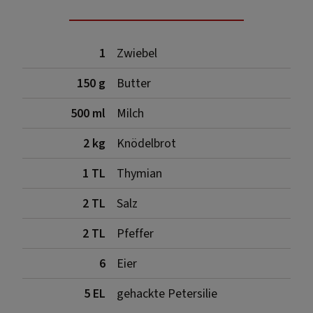
1
Zwiebel
150 g
Butter
500 ml
Milch
2 kg
Knödelbrot
1 TL
Thymian
2 TL
Salz
2 TL
Pfeffer
6
Eier
5 EL
gehackte Petersilie