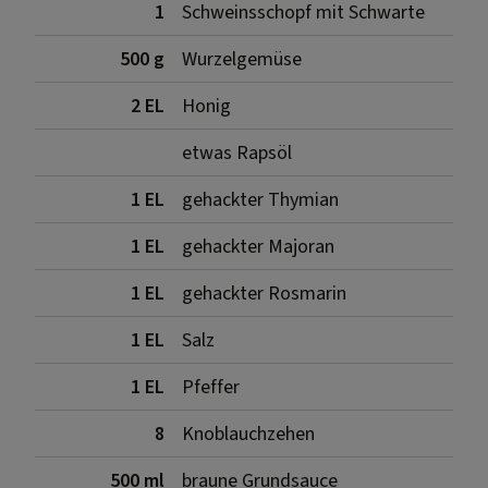
1
Schweinsschopf mit Schwarte
500 g
Wurzelgemüse
2 EL
Honig
etwas Rapsöl
1 EL
gehackter Thymian
1 EL
gehackter Majoran
1 EL
gehackter Rosmarin
1 EL
Salz
1 EL
Pfeffer
8
Knoblauchzehen
500 ml
braune Grundsauce