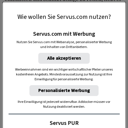
das Wasser über alles. Bis heute gilt er als
wunderbarer
Wasserrettungshund
genannt.
Wie wollen Sie Servus.com nutzen?
Servus.com mit Werbung
Nutzen Sie Servus.com mit Webanalyse, personalisierter Werbung
und Inhalten von Drittanbietern.
Alle akzeptieren
Werbeeinnahmen sind ein wichtiger wirtschaftlicher Pfeiler unseres
kostenfreien Angebots. Mindestvoraussetzung zur Nutzung ist Ihre
Anzeige
Einwilligung für personalisierte Werbung.
Personalisierte Werbung
Ihre Einwilligung ist jederzeit widerrufbar. Adblocker müssen vor
Nutzung deaktiviert werden.
Servus PUR