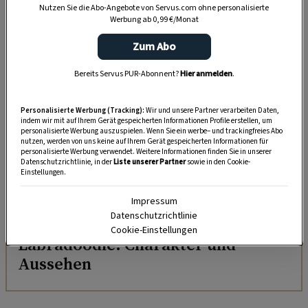
Nutzen Sie die Abo-Angebote von Servus.com ohne personalisierte
DAS KÖNNTE SIE AUCH INTERESSIEREN
Werbung ab 0,99 €/Monat
Zum Abo
Bereits Servus PUR-Abonnent?
Hier anmelden
.
Personalisierte Werbung (Tracking):
Wir und unsere Partner verarbeiten Daten,
indem wir mit auf Ihrem Gerät gespeicherten Informationen Profile erstellen, um
personalisierte Werbung auszuspielen. Wenn Sie ein werbe– und trackingfreies Abo
nutzen, werden von uns keine auf Ihrem Gerät gespeicherten Informationen für
personalisierte Werbung verwendet. Weitere Informationen finden Sie in unserer
Datenschutzrichtlinie, in der
Liste unserer Partner
sowie in den Cookie-
Einstellungen.
Impressum
Datenschutzrichtlinie
TIERE
Cookie-Einstellungen
Labradoodle: Charakter und
Aussehen