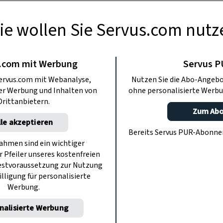
ie wollen Sie Servus.com nutz
SUNDHEIT
ansteigendes
.com mit Werbung
Servus 
ervus.com mit Webanalyse,
Nutzen Sie die Abo-Angebo
ad gegen Viren
ter Werbung und Inhalten von
ohne personalisierte Werbu
Drittanbietern.
Zum Ab
lle akzeptieren
ter uns frösteln lässt und man mit
Bereits Servus PUR-Abonn
mmt, eignet sich das Temperatur
hmen sind ein wichtiger
r Pfeiler unseres kostenfreien
nd dazu, eine beginnende Erkältung
estvoraussetzung zur Nutzung
ufangen.
illigung für personalisierte
Werbung.
nalisierte Werbung