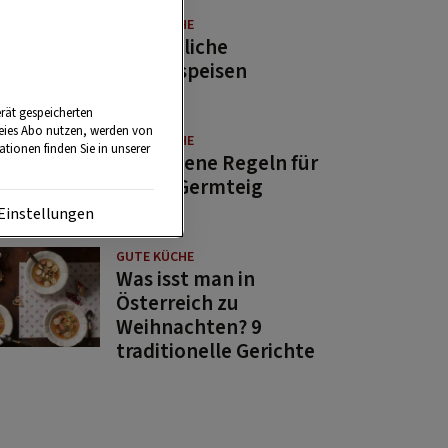
GUTE KÜCHE
11 köstliche
Fastenspeisen
rät gespeicherten
reies Abo nutzen, werden von
GUTE KÜCHE
tionen finden Sie in unserer
10 goldene Regeln für
guten Germteig
Einstellungen
GUTE KÜCHE
Was isst man in
Österreich zu
Weihnachten? 9
traditionelle Gerichte