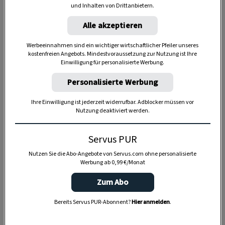
aufbewahren. So bleiben die lieben Rüben und
und Inhalten von Drittanbietern.
Co etwa 1 Monat frisch.
Alle akzeptieren
Werbeeinnahmen sind ein wichtiger wirtschaftlicher Pfeiler unseres
kostenfreien Angebots. Mindestvoraussetzung zur Nutzung ist Ihre
Einwilligung für personalisierte Werbung.
4 Portionen
Personalisierte Werbung
Ihre Einwilligung ist jederzeit widerrufbar. Adblocker müssen vor
20 Minuten
Nutzung deaktiviert werden.
Servus PUR
1:10 Stunden
Nutzen Sie die Abo-Angebote von Servus.com ohne personalisierte
Werbung ab 0,99 €/Monat
Zum Abo
Bereits Servus PUR-Abonnent?
Hier anmelden
.