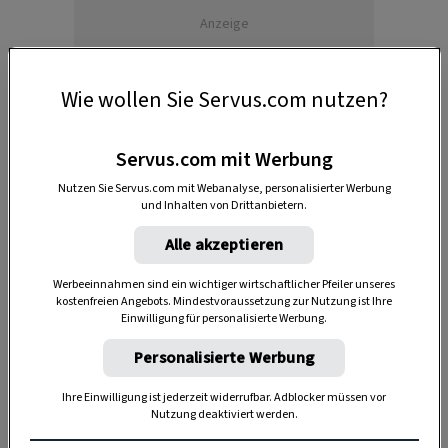
Anzeige
Wie wollen Sie Servus.com nutzen?
Servus.com mit Werbung
Nutzen Sie Servus.com mit Webanalyse, personalisierter Werbung
und Inhalten von Drittanbietern.
Alle akzeptieren
1. Vorbereitung der Wäsche
Werbeeinnahmen sind ein wichtiger wirtschaftlicher Pfeiler unseres
kostenfreien Angebots. Mindestvoraussetzung zur Nutzung ist Ihre
Leinen benötigt bei der Reinigung
viel
Einwilligung für personalisierte Werbung.
Wasser
. Damit die Naturfaser ihre volle
Personalisierte Werbung
Saugfähigkeit entwickeln kann, sollte die
Waschmaschinentrommel nur leicht befüllt
Ihre Einwilligung ist jederzeit widerrufbar. Adblocker müssen vor
Nutzung deaktiviert werden.
werden, sodass die Wäsche mit ausreichend