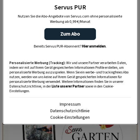
Flüssigkeit versorgt werden kann. Bei zu
Servus PUR
wenig Wasser reiben sich die Leinenfasern an
Nutzen Sie die Abo-Angebote von Servus.com ohne personalisierte
der Trommel auf und werden dadurch
Werbung ab 0,99 €/Monat
beschädigt, was zu Knötchen und Flusen führt.
Zum Abo
Idealerweise sollten Sie die Textilien mehrere
Bereits Servus PUR-Abonnent?
Hier anmelden
.
Stunden vor dem Waschgang einweichen.
Tipp:
Falls Ihre Waschmaschine über die
Personalisierte Werbung (Tracking):
Wir und unsere Partner verarbeiten Daten,
indem wir mit auf Ihrem Gerät gespeicherten Informationen Profile erstellen, um
Funktion „Wasser-Plus“ verfügt, aktivieren Sie
personalisierte Werbung auszuspielen. Wenn Sie ein werbe– und trackingfreies Abo
nutzen, werden von uns keine auf Ihrem Gerät gespeicherten Informationen für
diese.
personalisierte Werbung verwendet. Weitere Informationen finden Sie in unserer
Datenschutzrichtlinie, in der
Liste unserer Partner
sowie in den Cookie-
Einstellungen.
Impressum
Datenschutzrichtlinie
Cookie-Einstellungen