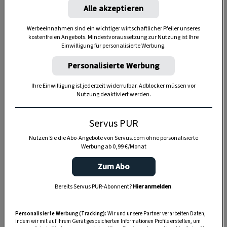
Alle akzeptieren
Werbeeinnahmen sind ein wichtiger wirtschaftlicher Pfeiler unseres
kostenfreien Angebots. Mindestvoraussetzung zur Nutzung ist Ihre
Einwilligung für personalisierte Werbung.
Personalisierte Werbung
Ihre Einwilligung ist jederzeit widerrufbar. Adblocker müssen vor
Nutzung deaktiviert werden.
Servus PUR
Anzeige
Nutzen Sie die Abo-Angebote von Servus.com ohne personalisierte
Werbung ab 0,99 €/Monat
Zum Abo
Bereits Servus PUR-Abonnent?
Hier anmelden
.
Personalisierte Werbung (Tracking):
Wir und unsere Partner verarbeiten Daten,
indem wir mit auf Ihrem Gerät gespeicherten Informationen Profile erstellen, um