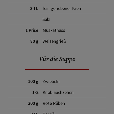
2 TL
fein geriebener Kren
Salz
1 Prise
Muskatnuss
80 g
Weizengrieß
Für die Suppe
100 g
Zwiebeln
1-2
Knoblauchzehen
300 g
Rote Rüben