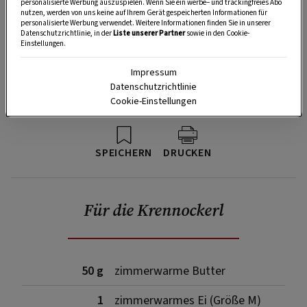
personalisierte Werbung auszuspielen. Wenn Sie ein werbe– und trackingfreies Abo
nutzen, werden von uns keine auf Ihrem Gerät gespeicherten Informationen für
personalisierte Werbung verwendet. Weitere Informationen finden Sie in unserer
Datenschutzrichtlinie, in der
Liste unserer Partner
sowie in den Cookie-
Einstellungen.
Impressum
Datenschutzrichtlinie
Cookie-Einstellungen
SPEICHERN
DRUCKEN
Für die Krennockerl
50 g
zimmerwarme Butter
1
zimmerwarmes Ei (Größe M)