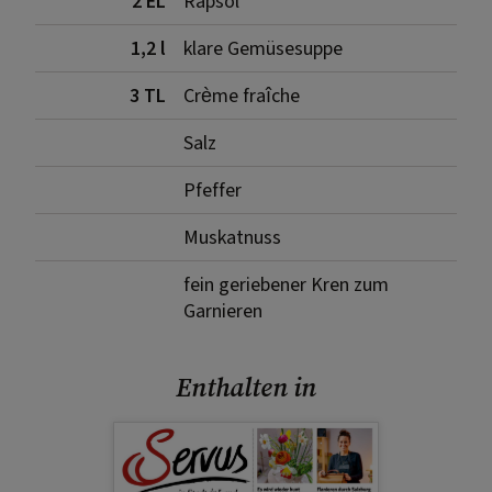
2 EL
Rapsöl
1,2 l
klare Gemüsesuppe
3 TL
Crème fraîche
Salz
Pfeffer
Muskatnuss
fein geriebener Kren zum
Garnieren
Enthalten in