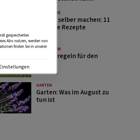
GUTE KÜCHE
Saucen selber machen: 11
beliebte Rezepte
rät gespeicherten
reies Abo nutzen, werden von
tionen finden Sie in unserer
BRAUCHTUM
Bauernregeln für den
August
Einstellungen
GARTEN
Garten: Was im August zu
tun ist