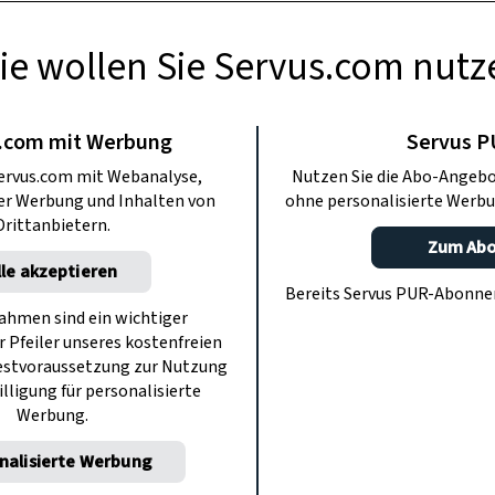
ie wollen Sie Servus.com nutz
BERMACHEN
 für Geschenke
.com mit Werbung
Servus 
ervus.com mit Webanalyse,
Nutzen Sie die Abo-Angebo
steln
ter Werbung und Inhalten von
ohne personalisierte Werbu
Drittanbietern.
Zum Ab
lle akzeptieren
Wir basteln lustige Packerl für den
Bereits Servus PUR-Abonn
en knallt’s – und alle haben Spaß.
hmen sind ein wichtiger
r Pfeiler unseres kostenfreien
estvoraussetzung zur Nutzung
illigung für personalisierte
Werbung.
nalisierte Werbung