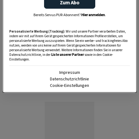
Zum Abo
Bereits Servus PUR-Abonnent?
Hier anmelden
.
Personalisierte Werbung (Tracking):
Wir und unsere Partner verarbeiten Daten,
indem wir mit auf Ihrem Gerät gespeicherten Informationen Profile erstellen, um
personalisierte Werbung auszuspielen. Wenn Sie ein werbe– und trackingfreies Abo
nutzen, werden von uns keine auf Ihrem Gerät gespeicherten Informationen für
personalisierte Werbung verwendet. Weitere Informationen finden Sie in unserer
GESUNDHEIT
GESUNDHEIT
Datenschutzrichtlinie, in der
Liste unserer Partner
sowie in den Cookie-
Warum Wolle
Temperaturansteigendes
Einstellungen.
besser wärmt als
Kneipp-Fußbad
Impressum
Synthetik
gegen Viren
Datenschutzrichtlinie
Cookie-Einstellungen