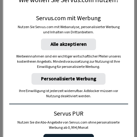
GESUNDHEIT
GESUNDHEIT
Wie geht
Lachen ist gesund
Servus.com mit Werbung
Gesundheit, Dr.
Bauhofer?
Nutzen Sie Servus.com mit Webanalyse, personalisierter Werbung
und Inhalten von Drittanbietern.
Alle akzeptieren
Werbeeinnahmen sind ein wichtiger wirtschaftlicher Pfeiler unseres
kostenfreien Angebots. Mindestvoraussetzung zur Nutzung ist Ihre
Einwilligung für personalisierte Werbung.
Personalisierte Werbung
Ihre Einwilligung ist jederzeit widerrufbar. Adblocker müssen vor
GESUNDHEIT
GESUNDHEIT
Nutzung deaktiviert werden.
Atmen Sie richtig?
Alles klar beim
Haar? Praktische
Servus PUR
Tipps für gesunde
Nutzen Sie die Abo-Angebote von Servus.com ohne personalisierte
Haare
Werbung ab 0,99 €/Monat