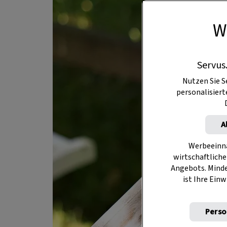
W
Servus
Nutzen Sie S
personalisier
A
Werbeeinna
wirtschaftliche
Angebots. Mind
ist Ihre Einw
Perso