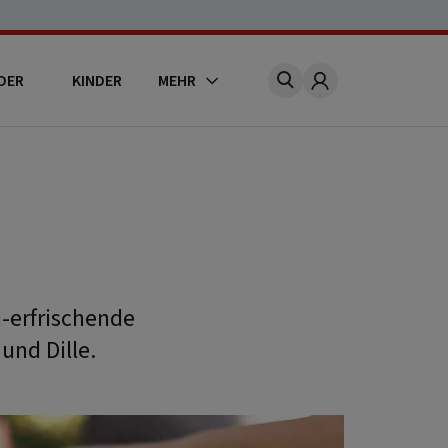
DER
KINDER
MEHR
Account
h-erfrischende
und Dille.