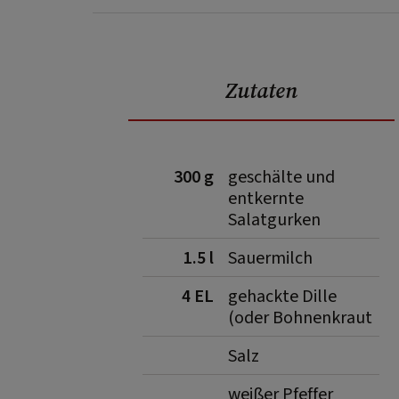
Zutaten
300 g
geschälte und
entkernte
Salatgurken
1.5 l
Sauermilch
4 EL
gehackte Dille
(oder Bohnenkraut
Salz
weißer Pfeffer