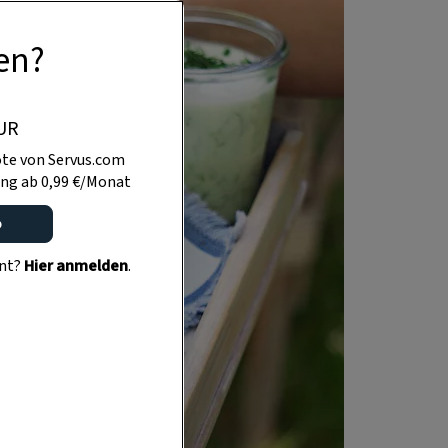
en?
UR
te von Servus.com
ng ab 0,99 €/Monat
o
ent?
Hier anmelden
.