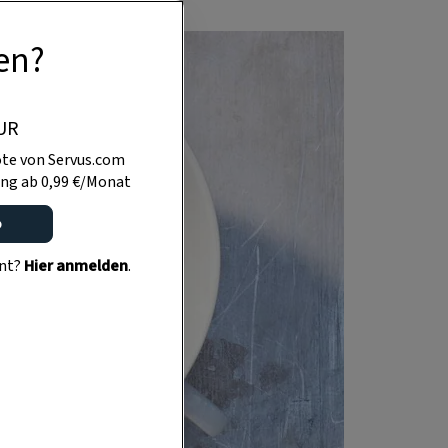
en?
UR
te von Servus.com
ng ab 0,99 €/Monat
o
ent?
Hier anmelden
.