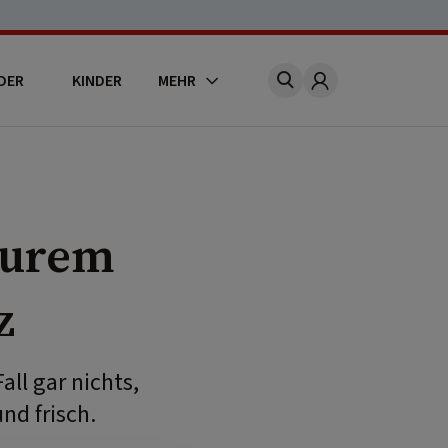
DER
KINDER
MEHR
Account
aurem
z
ll gar nichts,
nd frisch.