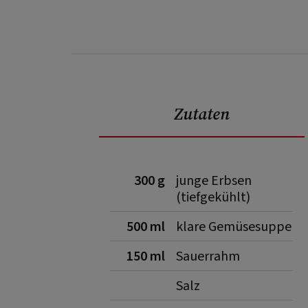
Zutaten
300 g
junge Erbsen
(tiefgekühlt)
500 ml
klare Gemüsesuppe
150 ml
Sauerrahm
Salz