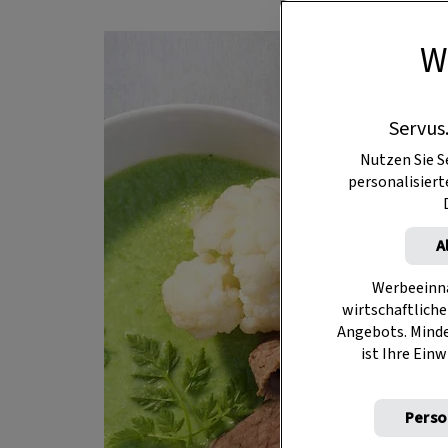
W
Servus
Nutzen Sie S
personalisier
A
Werbeeinna
wirtschaftliche
Angebots. Mind
ist Ihre Einw
Perso