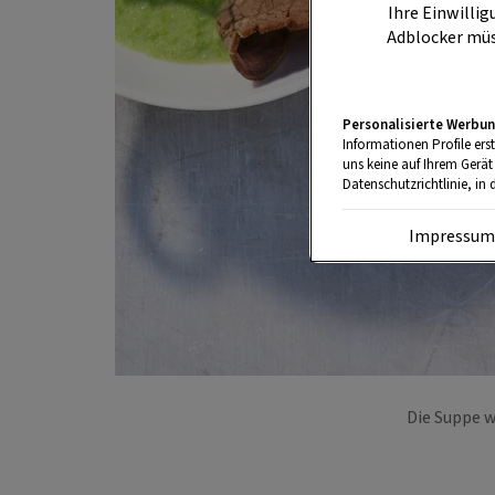
Ihre Einwillig
Adblocker müs
Personalisierte Werbun
Informationen Profile ers
uns keine auf Ihrem Gerät
Datenschutzrichtlinie, in 
Impressu
Die Suppe w