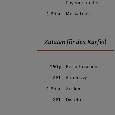
Cayennepfeffer
1 Prise
Muskatnuss
Zutaten für den Karfiol
250 g
Karfiolröschen
2 EL
Apfelessig
1 Prise
Zucker
2 EL
Distelöl