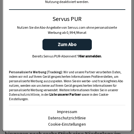
eines aus. Man könnte auch sagen, Nudln sind
Nutzung deaktiviert werden.
dem klassischen Krapfen näher. Hört man sich
aber in Tiroler Kreisen um, kennt man vielmehr
Servus PUR
den Ausdruck Kiachl. Daher haben wir uns nun
Nutzen Sie die Abo-Angebote von Servus.com ohne personalisierte
Werbung ab 0,99 €/Monat
in diesem Textbeitrag auch für diese
Bezeichnung entschieden.
Zum Abo
Besagte
Kiachl
werden gerissen und in eine
Bereits Servus PUR-Abonnent?
Hier anmelden
.
nicht zu dünne und nicht zu dicke
Bohnensuppe getunkt
.
Personalisierte Werbung (Tracking):
Wir und unsere Partner verarbeiten Daten,
indem wir mit auf Ihrem Gerät gespeicherten Informationen Profile erstellen, um
personalisierte Werbung auszuspielen. Wenn Sie ein werbe– und trackingfreies Abo
Die Menge an Teig war für sechzehn Stück
nutzen, werden von uns keine auf Ihrem Gerät gespeicherten Informationen für
personalisierte Werbung verwendet. Weitere Informationen finden Sie in unserer
kalkuliert. Das ist wichtig, weil unser Plan immer
Datenschutzrichtlinie, in der
Liste unserer Partner
sowie in den Cookie-
war, alle aufzuessen. Eines Tages kamen wir der
Einstellungen.
Sache sehr nahe. Der Bua, so wird mein Cousin
Impressum
bis heute familiär genannt, hat tatsächlich acht
Datenschutzrichtlinie
Cookie-Einstellungen
Stück verdrückt. Des Dianai – das bin ich – hat
hingegen nach sechs Stück eine Niederlage im