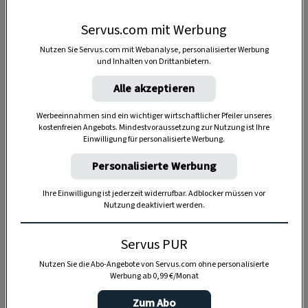
durch die Lande, so auch in einer berühmten
Verwandten der burgenländischen Variante,
Servus.com mit Werbung
der
„Terlaner Weinsuppe“ aus Südtirol
. Da
Nutzen Sie Servus.com mit Webanalyse, personalisierter Werbung
empfiehlt sich allerdings eine kräftige
und Inhalten von Drittanbietern.
Rindsuppe als Hauptzutat, der Wein ist in der
Alle akzeptieren
Terlaner Suppe nur ein Geschmack und Säure
Werbeeinnahmen sind ein wichtiger wirtschaftlicher Pfeiler unseres
verleihender Bestandteil.
kostenfreien Angebots. Mindestvoraussetzung zur Nutzung ist Ihre
Einwilligung für personalisierte Werbung.
Und noch einen wichtigen Unterschied gibt
Personalisierte Werbung
es:
Der Zimt wird in der Südtiroler Version
meist nicht mitgekocht, sondern auf die
Ihre Einwilligung ist jederzeit widerrufbar. Adblocker müssen vor
Nutzung deaktiviert werden.
traditionelle Einlage – geröstete Brotwürfel –
gestreut. Wer’s noch ein bisschen würziger
Servus PUR
und deftiger mag, der brät am Anfang
gehackte Zwiebeln in Butter an und kocht sie
Nutzen Sie die Abo-Angebote von Servus.com ohne personalisierte
Werbung ab 0,99 €/Monat
in der Suppe weich.
Zum Abo