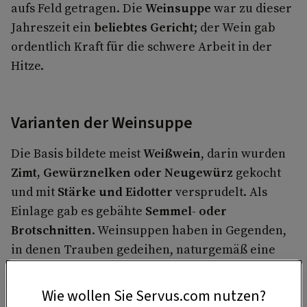
aufs Feld getragen. Die
Weinsuppe
war zu dieser
Jahreszeit ein
beliebtes Gericht
; der Wein gab
ordentlich Kraft für die schwere Arbeit in der
Hitze.
Varianten der Weinsuppe
Die Basis bildete meist
Weißwein
, darin wurden
Zimt, Gewürznelken oder Neugewürz
gekocht
und mit
Stärke und Eidotter
versprudelt. Als
Einlage gab es gebähte
Semmel- oder
Brotschnitten
. Weinsuppen haben in Gegenden,
in denen Trauben gedeihen, naturgemäß eine
sehr lange Tradition.
Die Kombination mit Zimt findet sich quer
Wie wollen Sie Servus.com nutzen?