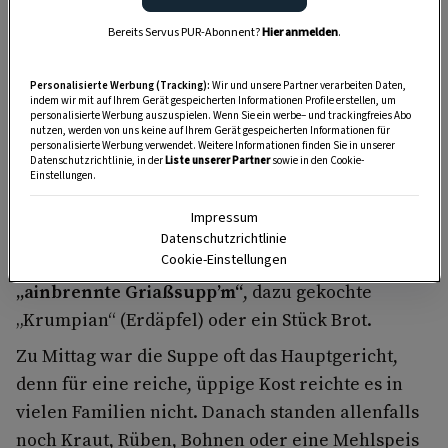
Bereits Servus PUR-Abonnent?
Hier anmelden
.
Eine kurze Pannonische
Suppengeschichte
Personalisierte Werbung (Tracking):
Wir und unsere Partner verarbeiten Daten,
indem wir mit auf Ihrem Gerät gespeicherten Informationen Profile erstellen, um
personalisierte Werbung auszuspielen. Wenn Sie ein werbe– und trackingfreies Abo
„Suppenschaben“
wurden die Burgenländer
nutzen, werden von uns keine auf Ihrem Gerät gespeicherten Informationen für
personalisierte Werbung verwendet. Weitere Informationen finden Sie in unserer
einst nicht sehr schmeichelhaft genannt.
Datenschutzrichtlinie, in der
Liste unserer Partner
sowie in den Cookie-
Tatsächlich stand in Pannonien oft ein großer
Einstellungen.
dampfender Topf, aus dem gemeinsam gelöffelt
Impressum
wurde, auf dem Esstisch. Schon zum Frühstück
Datenschutzrichtlinie
Cookie-Einstellungen
gab es eine
„ainbrennte Supp’m“
oder auch
„ainbrennte Griaßsupp’m“
, dazu gekochte
„Krumpian“ (Erdäpfel) oder ein Stück Brot.
Zu Mittag war die Suppe oft das Hauptgericht,
denn für eine reiche, üppige Kost reichte es in
vielen Familien nicht. Danach standen allenfalls
noch Kraut, Rüben, Bohnen oder eine Mehlspeis