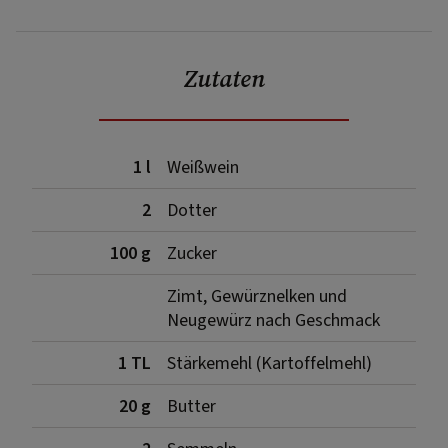
Zutaten
1 l
Weißwein
2
Dotter
100 g
Zucker
Zimt, Gewürznelken und
Neugewürz nach Geschmack
1 TL
Stärkemehl (Kartoffelmehl)
20 g
Butter