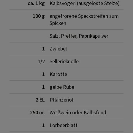
ca. 1 kg
Kalbsvögerl (ausgelöste Stelze)
100 g
angefrorene Speckstreifen zum
Spicken
Salz, Pfeffer, Paprikapulver
1
Zwiebel
1/2
Sellerieknolle
1
Karotte
1
gelbe Rübe
2 EL
Pflanzenöl
250 ml
Weißwein oder Kalbsfond
1
Lorbeerblatt