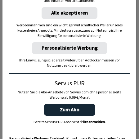
und Inhalten von Drittanbietern.
Alle akzeptieren
Werbeeinnahmen sind ein wichtiger wirtschaftlicher Pfeiler unseres
kostenfreien Angebots. Mindestvoraussetzung zur Nutzung ist Ihre
Einwilligung für personalisierte Werbung.
Personalisierte Werbung
Ihre Einwilligung ist jederzeit widerrufbar. Adblocker müssen vor
Nutzung deaktiviert werden.
Servus PUR
Nutzen Sie die Abo-Angebote von Servus.com ohne personalisierte
Werbung ab 0,99 €/Monat
Anzeige
Zum Abo
Bereits Servus PUR-Abonnent?
Hier anmelden
.
Personalisierte Werbung (Tracking):
Wir und unsere Partner verarbeiten Daten,