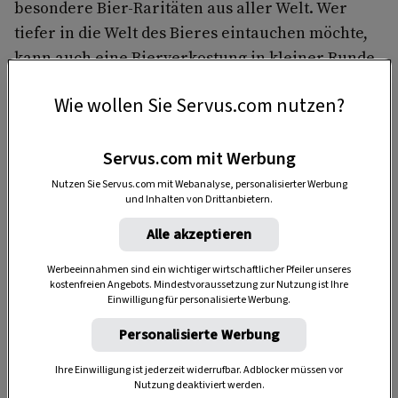
besondere Bier-Raritäten aus aller Welt. Wer
tiefer in die Welt des Bieres eintauchen möchte,
kann auch eine Bierverkostung in kleiner Runde
mit dem passenden Food-Pairing buchen.
Wie wollen Sie Servus.com nutzen?
Servus.com mit Werbung
Nutzen Sie Servus.com mit Webanalyse, personalisierter Werbung
und Inhalten von Drittanbietern.
Alle akzeptieren
Anzeige
Werbeeinnahmen sind ein wichtiger wirtschaftlicher Pfeiler unseres
kostenfreien Angebots. Mindestvoraussetzung zur Nutzung ist Ihre
Einwilligung für personalisierte Werbung.
Personalisierte Werbung
Ihre Einwilligung ist jederzeit widerrufbar. Adblocker müssen vor
Nutzung deaktiviert werden.