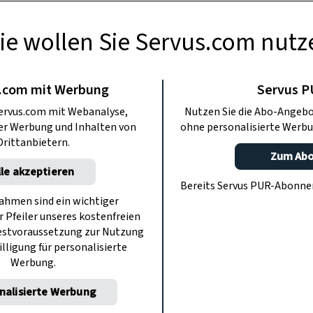
ie wollen Sie Servus.com nutz
GARTEN
n im Überblick
.com mit Werbung
Servus 
ervus.com mit Webanalyse,
Nutzen Sie die Abo-Angebo
ter Werbung und Inhalten von
ohne personalisierte Werbu
enregister befinden sich über 3.800
Drittanbietern.
 zeigen beliebte Sorten mit Bildern.
Zum Ab
lle akzeptieren
 Paradeiserkunde.
Bereits Servus PUR-Abonn
hmen sind ein wichtiger
r Pfeiler unseres kostenfreien
estvoraussetzung zur Nutzung
illigung für personalisierte
Werbung.
nalisierte Werbung