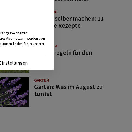
GUTE KÜCHE
Saucen selber machen: 11
beliebte Rezepte
rät gespeicherten
reies Abo nutzen, werden von
tionen finden Sie in unserer
BRAUCHTUM
Bauernregeln für den
August
Einstellungen
GARTEN
Garten: Was im August zu
tun ist