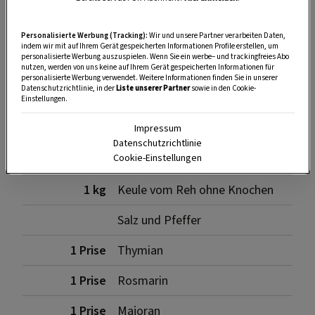
Personalisierte Werbung (Tracking):
Wir und unsere Partner verarbeiten Daten,
SPEICHERN
DRUCKEN
indem wir mit auf Ihrem Gerät gespeicherten Informationen Profile erstellen, um
personalisierte Werbung auszuspielen. Wenn Sie ein werbe– und trackingfreies Abo
nutzen, werden von uns keine auf Ihrem Gerät gespeicherten Informationen für
personalisierte Werbung verwendet. Weitere Informationen finden Sie in unserer
Datenschutzrichtlinie, in der
Liste unserer Partner
sowie in den Cookie-
Zutaten
Einstellungen.
Impressum
Datenschutzrichtlinie
100 g
Speck zum Spicken
Cookie-Einstellungen
1 kg
Keule vom Reh ohne Knochen
Salz und Pfeffer
1 Prise
Thymian
1 Prise
Rosmarin
1 Prise
Majoran