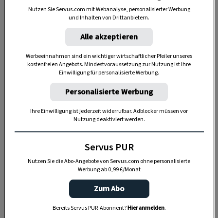
Nutzen Sie Servus.com mit Webanalyse, personalisierter Werbung
und Inhalten von Drittanbietern.
Alle akzeptieren
Werbeeinnahmen sind ein wichtiger wirtschaftlicher Pfeiler unseres
Tipp:
Hier findest du Fräulein Grün auf
Facebook
kostenfreien Angebots. Mindestvoraussetzung zur Nutzung ist Ihre
Einwilligung für personalisierte Werbung.
und
Instagram
.
Personalisierte Werbung
150 g Vollmilchkuvertüre
Ihre Einwilligung ist jederzeit widerrufbar. Adblocker müssen vor
2 Handvoll Gänseblümchenblüten
Nutzung deaktiviert werden.
Servus PUR
Nutzen Sie die Abo-Angebote von Servus.com ohne personalisierte
Werbung ab 0,99 €/Monat
Zum Abo
Bereits Servus PUR-Abonnent?
Hier anmelden
.