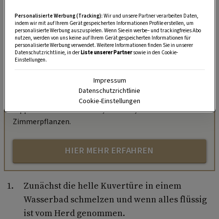
Personalisierte Werbung (Tracking):
Wir und unsere Partner verarbeiten Daten,
indem wir mit auf Ihrem Gerät gespeicherten Informationen Profile erstellen, um
personalisierte Werbung auszuspielen. Wenn Sie ein werbe– und trackingfreies Abo
nutzen, werden von uns keine auf Ihrem Gerät gespeicherten Informationen für
personalisierte Werbung verwendet. Weitere Informationen finden Sie in unserer
„Servus Garten“ auf WhatsApp
Datenschutzrichtlinie, in der
Liste unserer Partner
sowie in den Cookie-
Einstellungen.
Nutzen Sie WhatsApp auf Ihrem Handy und lieben es, auf
Impressum
dem Balkon, der Terrasse oder im Garten zu werkeln? In
Datenschutzrichtlinie
unserem kostenlosen WhatsApp-Kanal finden Sie täglich
Cookie-Einstellungen
Tipps und Tricks für Garten, Terrasse, Balkon- und
Zimmerpflanzen.
HIER MEHR ERFAHREN
Zunächst die helle Kuvertüre in einem
Wasserbad schmelzen und wenn alles flüssig
ist vom Herd genommen.