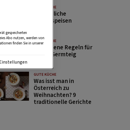
GUTE KÜCHE
11 köstliche
Fastenspeisen
rät gespeicherten
reies Abo nutzen, werden von
GUTE KÜCHE
tionen finden Sie in unserer
10 goldene Regeln für
guten Germteig
Einstellungen
GUTE KÜCHE
Was isst man in
Österreich zu
Weihnachten? 9
traditionelle Gerichte