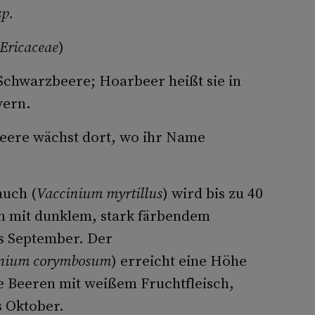
p.
Ericaceae
)
Schwarzbeere; Hoarbeer heißt sie in
yern.
eere wächst dort, wo ihr Name
auch (
Vaccinium myrtillus
) wird bis zu 40
n mit dunklem, stark färbendem
is September. Der
nium corymbosum
) erreicht eine Höhe
ße Beeren mit weißem Fruchtfleisch,
s Oktober.