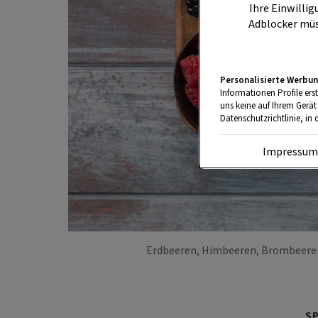
Ihre Einwillig
Adblocker müs
Personalisierte Werbun
Informationen Profile ers
uns keine auf Ihrem Gerät
Datenschutzrichtlinie, in 
Impressu
Erdbeeren, Himbeeren, Brombeeren
S