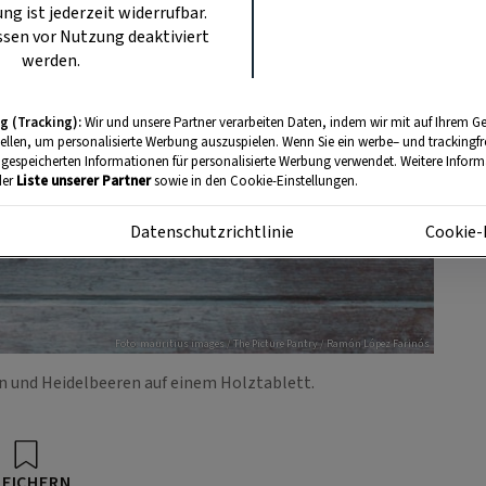
ung ist jederzeit widerrufbar.
sen vor Nutzung deaktiviert
werden.
g (Tracking):
Wir und unsere Partner verarbeiten Daten, indem wir mit auf Ihrem Ge
tellen, um personalisierte Werbung auszuspielen. Wenn Sie ein werbe– und trackingf
 gespeicherten Informationen für personalisierte Werbung verwendet. Weitere Informa
der
Liste unserer Partner
sowie in den Cookie-Einstellungen.
m
Datenschutzrichtlinie
Cookie-
Foto: mauritius images / The Picture Pantry / Ramón López Farinós
 und Heidelbeeren auf einem Holztablett.
PEICHERN