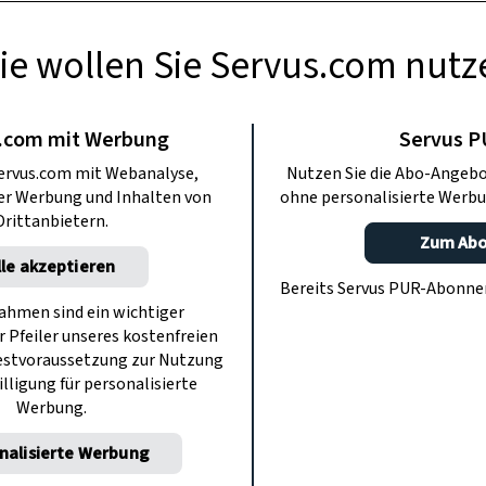
ie wollen Sie Servus.com nutz
GARTEN
eerenkunde
.com mit Werbung
Servus 
ervus.com mit Webanalyse,
Nutzen Sie die Abo-Angebo
ter Werbung und Inhalten von
ohne personalisierte Werbu
oder Granngln, Ananas oder was? Der
Drittanbietern.
er durchs süße Reich der Beeren.
Zum Ab
lle akzeptieren
Bereits Servus PUR-Abonn
hmen sind ein wichtiger
r Pfeiler unseres kostenfreien
estvoraussetzung zur Nutzung
illigung für personalisierte
Werbung.
nalisierte Werbung